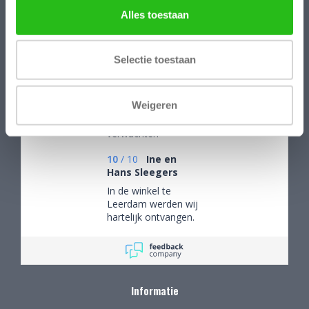
Alles toestaan
/
9.1
10
173 reviews
Selectie toestaan
10
/
10
A.D.
Weigeren
Wat je van een
bedrijf mag
verwachten
10
/
10
Ine en
Hans Sleegers
In de winkel te
Leerdam werden wij
hartelijk ontvangen.
Wij mochten rustig
rondkijken om alle
aanwezige pracht te
bewonderen en
mede op advies tot
Informatie
de juiste keuzes te
komen. Omdat we