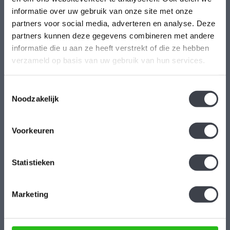
informatie over uw gebruik van onze site met onze
Kristal-Glas is de online Glas & Kristalwinkel voor al uw
partners voor social media, adverteren en analyse. Deze
Leerdamse Glaskunst en Kristal. Daarnaast kunt u ons
partners kunnen deze gegevens combineren met andere
bezoeken in onze galerie te Leerdam. U bent van harte welkom!
informatie die u aan ze heeft verstrekt of die ze hebben
Geopend: Wo t/m Vrijdag 13-17 uur Zaterdag 10-17 uur.
verzameld op basis van uw gebruik van hun services.
Hoogstraat 45
Toestemmingsselectie
4141 BB
Noodzakelijk
Leerdam
+31(0)345-637599
Voorkeuren
kristalglas@live.nl
Statistieken
Marketing
Reviews