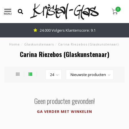
0
MENU
24.000 Volgers Klantenscore: 9.1
Home
/
Glaskunstenaars
/
Carina Riezebos (Glaskunstenaar)
Carina Riezebos (Glaskunstenaar)
Geen producten gevonden!
GA VERDER MET WINKELEN