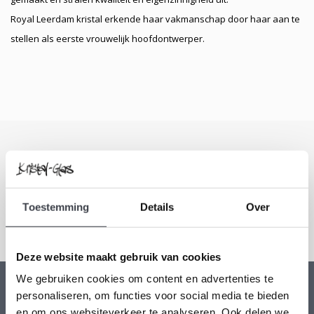
Royal Leerdam kristal erkende haar vakmanschap door haar aan te
stellen als eerste vrouwelijk hoofdontwerper.
Schrijf je in voor onze nieuwsbrief
Blijf up-to-date en ontvang 10% korting
Toestemming
Details
Over
Abonneer
Deze website maakt gebruik van cookies
We gebruiken cookies om content en advertenties te
personaliseren, om functies voor social media te bieden
Kristal-Glas Leerdam
en om ons websiteverkeer te analyseren. Ook delen we