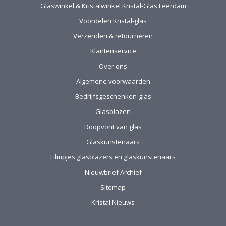
Glaswinkel & Kristalwinkel Kristal-Glas Leerdam
van ver kwamen
werd de aangeboden
Voordelen Kristal-glas
kop koffie zeer
Verzenden & retourneren
gewaardeerd.
Klantenservice
Over ons
Algemene voorwaarden
Bedrijfsgeschenken-glas
Glasblazen
Doopvont van glas
Glaskunstenaars
Filmpjes glasblazers en glaskunstenaars
Nieuwbrief Archief
Sitemap
Kristal Nieuws