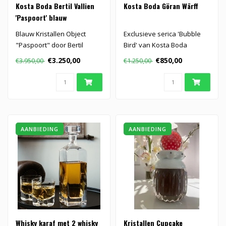
Kosta Boda Bertil Vallien
Kosta Boda Göran Wärff
'Paspoort' blauw
Blauw Kristallen Object
Exclusieve serica 'Bubble
"Paspoort" door Bertil
Bird' van Kosta Boda
Vallien voor Kosta Boda..
€3.250,00
€850,00
€3.950,00
€1.250,00
AANBIEDING
AANBIEDING
Whisky karaf met 2 whisky
Kristallen Cupcake