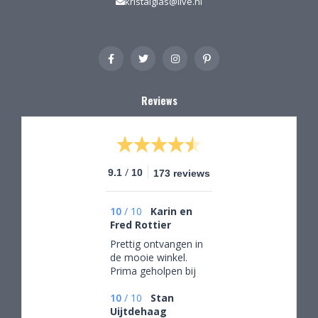
kristalglas@live.nl
Reviews
/
9.1
10
173 reviews
10
/
10
Karin en
Fred Rottier
Prettig ontvangen in
de mooie winkel.
Prima geholpen bij
het uitzoeken van
schitterend glaswerk
10
/
10
Stan
Uijtdehaag