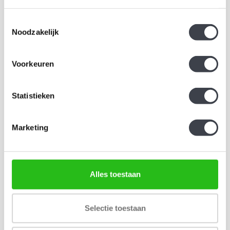
Kosta Boda glaskunst
Champagneglas uit de
Toestemmingsselectie
'Brains Mind Set' door Bertil
Intermezzo serie van
Noodzakelijk
Vallien
Orrefors.
€1.450,00
€129,00
€1.900,00
€149,00
Voorkeuren
Statistieken
AANBIEDING
Marketing
Alles toestaan
Whisky karaf met 2 whisky
Selectie toestaan
glazen