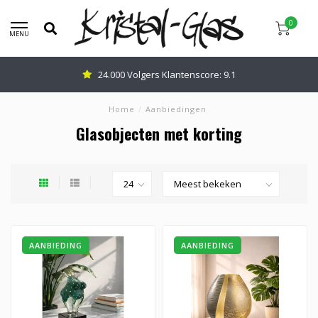
0
MENU
Advies nodig: Bel
0345-637599
Home
/
Aanbiedingen
Glasobjecten met korting
AANBIEDING
AANBIEDING