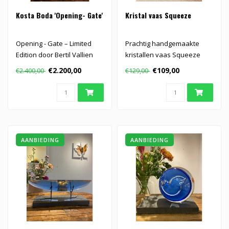
Kosta Boda 'Opening- Gate'
Kristal vaas Squeeze
Opening - Gate – Limited
Prachtig handgemaakte
Edition door Bertil Vallien
kristallen vaas Squeeze
voor Kosta Boda (60 stuks..
€2.200,00
€109,00
€2.400,00
€129,00
AANBIEDING
AANBIEDING