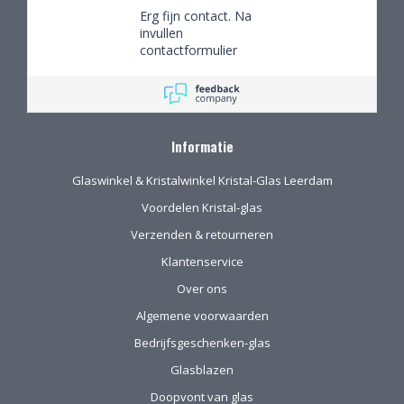
Erg fijn contact. Na
invullen
contactformulier
gebeld en mijn
persoonlijke wensen
besproken. Afspraak
gemaakt om in de
winkel de objecten te
Informatie
bekijken en de
mogelijkheden
Glaswinkel & Kristalwinkel Kristal-Glas Leerdam
(uitgebreid graveren)
vorm te geven.
Voordelen Kristal-glas
Verzenden & retourneren
Klantenservice
Over ons
Algemene voorwaarden
Bedrijfsgeschenken-glas
Glasblazen
Doopvont van glas