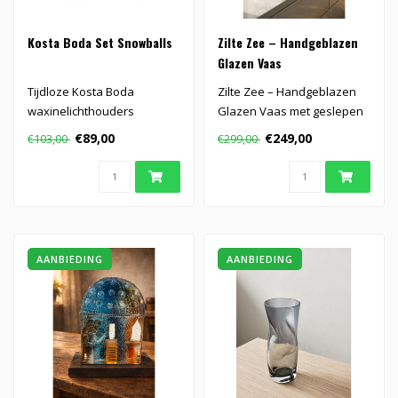
Kosta Boda Set Snowballs
Zilte Zee – Handgeblazen
Glazen Vaas
Tijdloze Kosta Boda
Zilte Zee – Handgeblazen
waxinelichthouders
Glazen Vaas met geslepen
'Snowballs' van zuiver
patroon in kleurrijke horizo..
€89,00
€249,00
€103,00
€299,00
kristal...
AANBIEDING
AANBIEDING