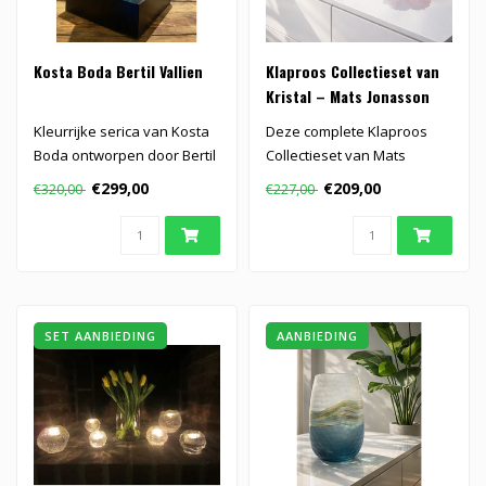
Kosta Boda Bertil Vallien
Klaproos Collectieset van
Kristal – Mats Jonasson
Kleurrijke serica van Kosta
Deze complete Klaproos
Boda ontworpen door Bertil
Collectieset van Mats
Vallien..
Jonasson bestaat uit een
€299,00
€209,00
€320,00
€227,00
waxinelich..
SET AANBIEDING
AANBIEDING