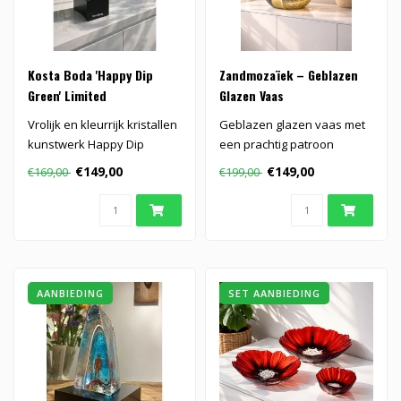
Kosta Boda 'Happy Dip
Zandmozaïek – Geblazen
Green' Limited
Glazen Vaas
Vrolijk en kleurrijk kristallen
Geblazen glazen vaas met
kunstwerk Happy Dip
een prachtig patroon
Green, ontworpen door Kjell
€149,00
€149,00
€169,00
€199,00
..
AANBIEDING
SET AANBIEDING