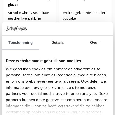
glazen
Stijlvolle whisky set in luxe
Vrolijke gekleurde kristallen
geschenkverpakking
cupcake
€169,00
€295,00
€249,00
€395,00
Toestemming
Details
Over
Deze website maakt gebruik van cookies
AANBIEDING
AANBIEDING
We gebruiken cookies om content en advertenties te
personaliseren, om functies voor social media te bieden
en om ons websiteverkeer te analyseren. Ook delen we
informatie over uw gebruik van onze site met onze
partners voor social media, adverteren en analyse. Deze
partners kunnen deze gegevens combineren met andere
informatie die u aan ze heeft verstrekt of die ze hebben
Kosta Boda Brains Mind
Orrefors champagneglas
verzameld op basis van uw gebruik van hun services.
Set
Intermezzo Gold