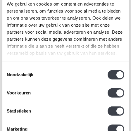
We gebruiken cookies om content en advertenties te
personaliseren, om functies voor social media te bieden
en om ons websiteverkeer te analyseren. Ook delen we
informatie over uw gebruik van onze site met onze
partners voor social media, adverteren en analyse. Deze
Kristal-Glas Leerdam
partners kunnen deze gegevens combineren met andere
informatie die u aan ze heeft verstrekt of die ze hebben
Kristal-Glas is de online Glas & Kristalwinkel voor al uw
verzameld op basis van uw gebruik van hun services.
Leerdamse Glaskunst en Kristal. Daarnaast kunt u ons
bezoeken in onze galerie te Leerdam. U bent van harte
Toestemmingsselectie
welkom! Geopend: Wo t/m Vrijdag 13-17 uur Zaterdag 10-17
Noodzakelijk
uur.
Hoogstraat 45
Voorkeuren
4141 BB
Leerdam
Statistieken
+31(0)345-637599
Marketing