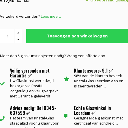
€12,50
Op voorraad (99885)
Incl. btw
Verzekerd verzenden?
Lees meer..
Toevoegen aan winkelwagen
Meer dan 5 glaskunst objecten nodig? Vraag een offerte aan
Veilig verzonden met
Klantenscore: 9.1 ✅
Garantie ✅
98% van de klanten beveelt
Uw Glaskunst wereldwijd
Kristal-Glas Leerdam aan en
bezorgd via PostNL.
is zeer tevreden....
Zorgvuldig en veilig verpakt
met Garantie geleverd!
Advies nodig: Bel 0345-
Echte Glaswinkel in
637599 ✅
Leerdam ✅
Het team van Kristal-Glas
Gesigneerde glaskunst, met
staat altijd voor u klaar voor
certificaat van echtheid....