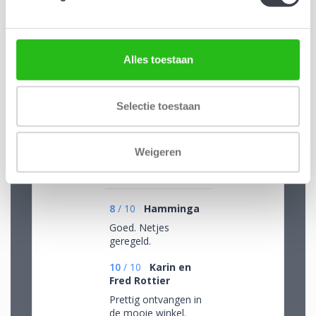
kristalglas@live.nl
Alles toestaan
Reviews
Selectie toestaan
Weigeren
/
9.1
10
173 reviews
8
/
10
Hamminga
Goed. Netjes
geregeld.
10
/
10
Karin en
Fred Rottier
Prettig ontvangen in
de mooie winkel.