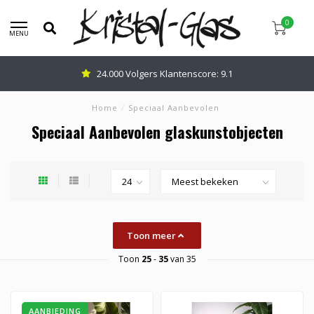
0
MENU
24.000 Volgers Klantenscore: 9.1
Home
/
Speciaal Aanbevolen
Speciaal Aanbevolen glaskunstobjecten
Toon meer
Toon
25
-
35
van 35
AANBIEDING