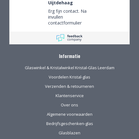
Uijtdehaag
Erg fijn contact. Na
invullen
contactformulier
gebeld en mijn
persoonlijke wensen
besproken. Afspraak
gemaakt om in de
winkel de objecten te
Informatie
bekijken en de
mogelijkheden
Glaswinkel & Kristalwinkel Kristal-Glas Leerdam
(uitgebreid graveren)
vorm te geven.
Voordelen Kristal-glas
Verzenden & retourneren
Klantenservice
Over ons
Algemene voorwaarden
Bedrijfsgeschenken-glas
Glasblazen