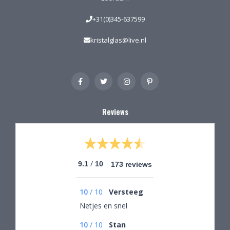
+31(0)345-637599
kristalglas@live.nl
Reviews
/
9.1
10
173 reviews
10
/
10
Versteeg
Netjes en snel
10
/
10
Stan