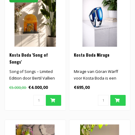
Kosta Boda 'Song of
Kosta Boda Mirage
Songs'
Song of Songs – Limited
Mirage van Göran Wärff
Edition door Bertil Vallien
voor Kosta Boda is een
voor Kosta Boda (60 stuks)..
handgemaakt kristallen
€4.000,00
€695,00
€5.000,00
object me..