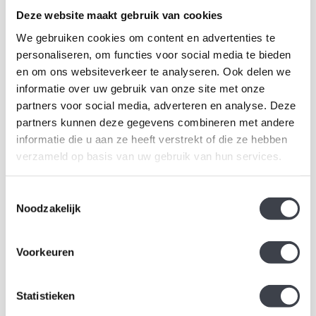
Deze website maakt gebruik van cookies
We gebruiken cookies om content en advertenties te
personaliseren, om functies voor social media te bieden
en om ons websiteverkeer te analyseren. Ook delen we
Orpheus Mats Jonasson
Ahus Glaskunst
informatie over uw gebruik van onze site met onze
partners voor social media, adverteren en analyse. Deze
Wandobject Orpheus van
Prachtig glaskunst object
partners kunnen deze gegevens combineren met andere
Mats Jonasson
gemaakt van zuiver kristal
informatie die u aan ze heeft verstrekt of die ze hebben
€3.600,00
€495,00
verzameld op basis van uw gebruik van hun services.
Toestemmingsselectie
Noodzakelijk
Voorkeuren
Statistieken