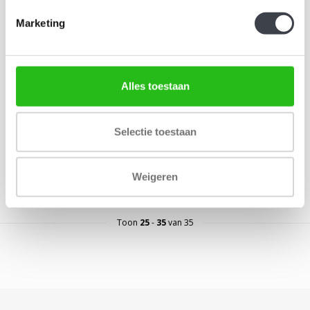
Marketing
Leerdam glaskunst design
Alles toestaan
Glaskunst object exclusief
ontworpen voor Kristal-Glas
Selectie toestaan
Leerdam..
€495,00
Weigeren
Toon
25
-
35
van 35