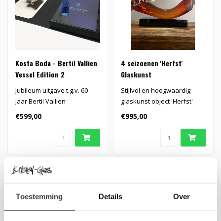
Kosta Boda - Bertil Vallien
4 seizoenen 'Herfst'
Vessel Edition 2
Glaskunst
Jubileum uitgave t.g.v. 60
Stijlvol en hoogwaardig
jaar Bertil Vallien
glaskunst object 'Herfst'
glaskunstenaar..
€599,00
€995,00
Toestemming
Details
Over