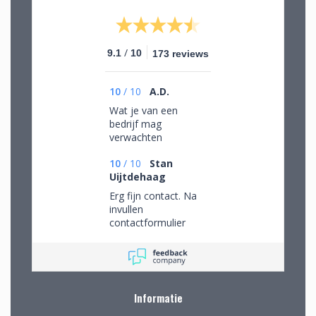
/
9.1
10
173 reviews
10
/
10
A.D.
Wat je van een
bedrijf mag
verwachten
10
/
10
Stan
Uijtdehaag
Erg fijn contact. Na
invullen
contactformulier
gebeld en mijn
persoonlijke wensen
besproken. Afspraak
gemaakt om in de
winkel de objecten te
Informatie
bekijken en de