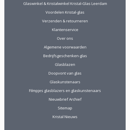
mogelijkheden
Glaswinkel & Kristalwinkel Kristal-Glas Leerdam
(uitgebreid graveren)
vorm te geven.
Voordelen Kristal-glas
Verzenden & retourneren
Klantenservice
Over ons
Algemene voorwaarden
Bedrijfsgeschenken-glas
Glasblazen
Doopvont van glas
Glaskunstenaars
Filmpjes glasblazers en glaskunstenaars
Nieuwbrief Archief
Sitemap
Kristal Nieuws