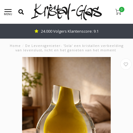
0
MENU
24.000 Volgers Klantenscore: 9.1
Home
/
De Levensgenieter- 'Sola' een kristallen verbeelding
van levenslust, licht en het genieten van het moment