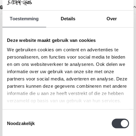
Gerelateerde glaskunst
Toestemming
Details
Over
Deze website maakt gebruik van cookies
We gebruiken cookies om content en advertenties te
personaliseren, om functies voor social media te bieden
en om ons websiteverkeer te analyseren. Ook delen we
informatie over uw gebruik van onze site met onze
partners voor social media, adverteren en analyse. Deze
Glaskunst 'Reflectie in
De dromer
partners kunnen deze gegevens combineren met andere
Stilte'
informatie die u aan ze heeft verstrekt of die ze hebben
Reflectie in Stilte is een
Gelaagd kristallen
verzameld op basis van uw gebruik van hun services.
handgeslepen kristallen
kunstobject geïnspireerd
sculptuur op zwart marmer,
door het karakter
€850,00
€595,00
Toestemmingsselectie
wa..
Melancholic – d..
Noodzakelijk