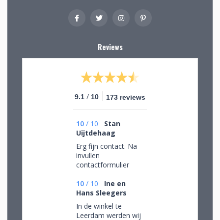
Reviews
/
9.1
10
173 reviews
10
/
10
Stan
Uijtdehaag
Erg fijn contact. Na
invullen
contactformulier
gebeld en mijn
persoonlijke wensen
10
/
10
Ine en
besproken. Afspraak
Hans Sleegers
gemaakt om in de
In de winkel te
winkel de objecten te
Leerdam werden wij