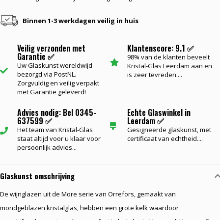
Binnen 1-3 werkdagen veilig in huis
Veilig verzonden met
Klantenscore: 9.1 ✅
Garantie ✅
98% van de klanten beveelt
Uw Glaskunst wereldwijd
Kristal-Glas Leerdam aan en
bezorgd via PostNL.
is zeer tevreden....
Zorgvuldig en veilig verpakt
met Garantie geleverd!
Advies nodig: Bel 0345-
Echte Glaswinkel in
637599 ✅
Leerdam ✅
Het team van Kristal-Glas
Gesigneerde glaskunst, met
staat altijd voor u klaar voor
certificaat van echtheid....
persoonlijk advies...
Glaskunst omschrijving
De wijnglazen uit de More serie van Orrefors, gemaakt van
mondgeblazen kristalglas, hebben een grote kelk waardoor