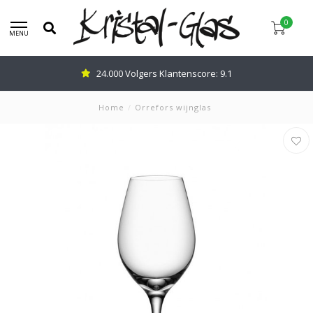
0
MENU
24.000 Volgers Klantenscore: 9.1
Home
/
Orrefors wijnglas