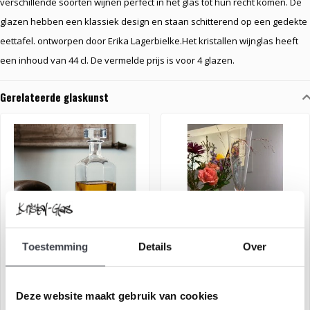
verschillende soorten wijnen perfect in het glas tot hun recht komen. De
glazen hebben een klassiek design en staan schitterend op een gedekte
eettafel. ontworpen door Erika Lagerbielke.Het kristallen wijnglas heeft
een inhoud van 44 cl. De vermelde prijs is voor 4 glazen.
Gerelateerde glaskunst
Toestemming
Details
Over
Whisky karaf met 2 whisky
Kristallen Champagneglas
glazen
'Line'
Deze website maakt gebruik van cookies
€169,00
€59,00
€249,00