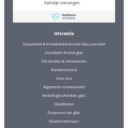
bekijken en de
hartelijk ontvangen.
mogelijkheden
Wij mochten rustig
(uitgebreid graveren)
rondkijken om alle
vorm te geven.
aanwezige pracht te
bewonderen en
mede op advies tot
Informatie
de juiste keuzes te
komen. Omdat we
Glaswinkel & Kristalwinkel Kristal-Glas Leerdam
van ver kwamen
werd de aangeboden
Voordelen Kristal-glas
kop koffie zeer
Verzenden & retourneren
gewaardeerd.
Klantenservice
Over ons
Algemene voorwaarden
Bedrijfsgeschenken-glas
Glasblazen
Doopvont van glas
Glaskunstenaars