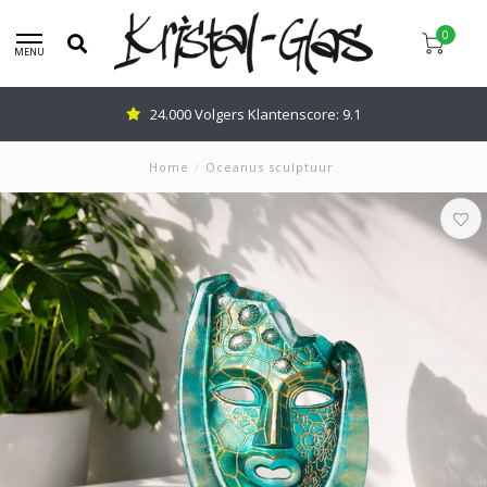
0
MENU
24.000 Volgers Klantenscore: 9.1
Home
/
Oceanus sculptuur