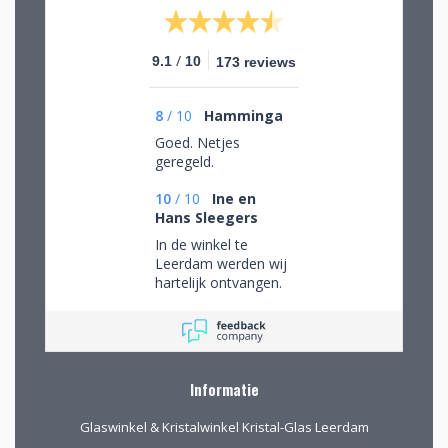
/
9.1
10
173 reviews
8
/
10
Hamminga
Goed. Netjes
geregeld.
10
/
10
Ine en
Hans Sleegers
In de winkel te
Leerdam werden wij
hartelijk ontvangen.
Wij mochten rustig
rondkijken om alle
aanwezige pracht te
bewonderen en
mede op advies tot
Informatie
de juiste keuzes te
komen. Omdat we
Glaswinkel & Kristalwinkel Kristal-Glas Leerdam
van ver kwamen