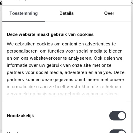
Gerelateerde glaskunst
Toestemming
Details
Over
Deze website maakt gebruik van cookies
We gebruiken cookies om content en advertenties te
personaliseren, om functies voor social media te bieden
en om ons websiteverkeer te analyseren. Ook delen we
informatie over uw gebruik van onze site met onze
partners voor social media, adverteren en analyse. Deze
Mats Jonasson vlinder
partners kunnen deze gegevens combineren met andere
informatie die u aan ze heeft verstrekt of die ze hebben
Kleurrijke kristallen vlinder
verzameld op basis van uw gebruik van hun services.
van Mats Jonasson (limited
edition)..
€2.900,00
Toestemmingsselectie
Noodzakelijk