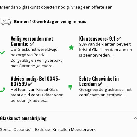
Meer dan 5 glaskunst objecten nodig? Vraag een offerte aan
Binnen 1-3 werkdagen veilig in huis
Veilig verzonden met
Klantenscore: 9.1 ✅
Garantie ✅
98% van de klanten beveelt
Uw Glaskunst wereldwijd
Kristal-Glas Leerdam aan en
bezorgd via PostNL.
is zeer tevreden....
Zorgvuldig en veilig verpakt
met Garantie geleverd!
Advies nodig: Bel 0345-
Echte Glaswinkel in
637599 ✅
Leerdam ✅
Het team van Kristal-Glas
Gesigneerde glaskunst, met
staat altijd voor u klaar voor
certificaat van echtheid....
persoonlijk advies...
Glaskunst omschrijving
Serica 'Oceanus' – Exclusief Kristallen Meesterwerk