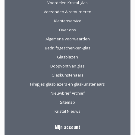
werd de aangeboden
Voordelen Kristal-glas
kop koffie zeer
Verzenden & retourneren
gewaardeerd.
Klantenservice
Over ons
Algemene voorwaarden
Bedrijfsgeschenken-glas
Glasblazen
Doopvont van glas
Glaskunstenaars
Filmpjes glasblazers en glaskunstenaars
Nieuwbrief Archief
Sitemap
Kristal Nieuws
Mijn account