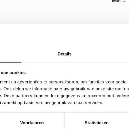
advies...
Gerelateerd
 van de beroemde Zweedse glaskunstenaar Mats
g van een prachtige zwaluw te zien is. De sculptuur
Details
 van cookies
ent en advertenties te personaliseren, om functies voor social
. Ook delen we informatie over uw gebruik van onze site met on
e. Deze partners kunnen deze gegevens combineren met andere i
erzameld op basis van uw gebruik van hun services.
Kardinaal
Jonasson
Voorkeuren
Statistieken
Kristallen 