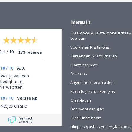
Informatie
Glaswinkel & Kristalwinkel Kristal-
Leerdam
Voordelen Kristal-glas
/
9.1
10
173 reviews
Verzenden & retourneren
Klantenservice
10
/
10
A.D.
Over ons
Wat je van een
bedrijf mag
Algemene voorwaarden
verwachten
Bedrijfsgeschenken-glas
10
/
10
Versteeg
Glasblazen
Netjes en snel
Doopvont van glas
Glaskunstenaars
Filmpjes glasblazers en glaskuns