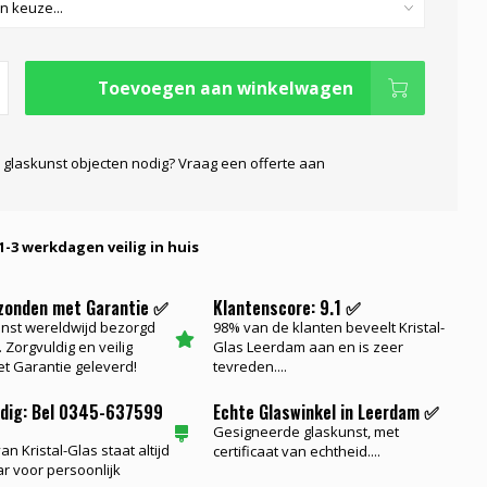
Toevoegen aan winkelwagen
 glaskunst objecten nodig? Vraag een offerte aan
1-3 werkdagen veilig in huis
rzonden met Garantie ✅
Klantenscore: 9.1 ✅
nst wereldwijd bezorgd
98% van de klanten beveelt Kristal-
 Zorgvuldig en veilig
Glas Leerdam aan en is zeer
t Garantie geleverd!
tevreden....
odig: Bel 0345-637599
Echte Glaswinkel in Leerdam ✅
Gesigneerde glaskunst, met
n Kristal-Glas staat altijd
certificaat van echtheid....
ar voor persoonlijk