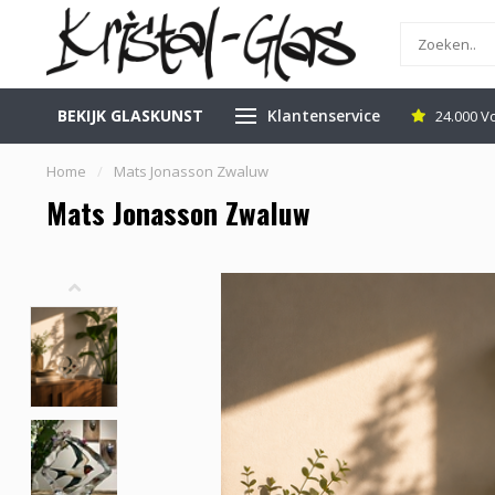
BEKIJK GLASKUNST
Klantenservice
inkel in Leerdam
Gratis Veilig Verzenden
24.000 V
Home
/
Mats Jonasson Zwaluw
Mats Jonasson Zwaluw