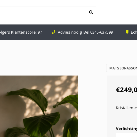
olgers Klantenscore: 9.1
Advies nodig: Bel
0345-637599
Ech
MATS JONASSON
€249,
Kristallen
Verlichti