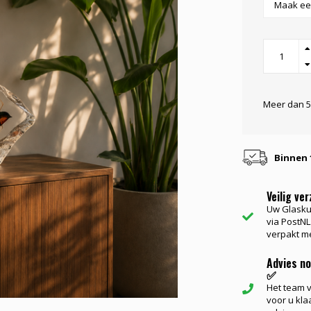
Meer dan 5
Binnen 
Veilig ve
Uw Glasku
via PostNL.
verpakt me
Advies n
✅
Het team va
voor u kla