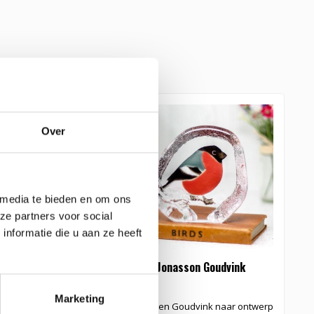
e glaskunst
Over
 media te bieden en om ons
ze partners voor social
nformatie die u aan ze heeft
 vogel van Mats
Mats Jonasson Goudvink
M
Marketing
rode Kardinaal naar
Kristallen Goudvink naar ontwerp
K