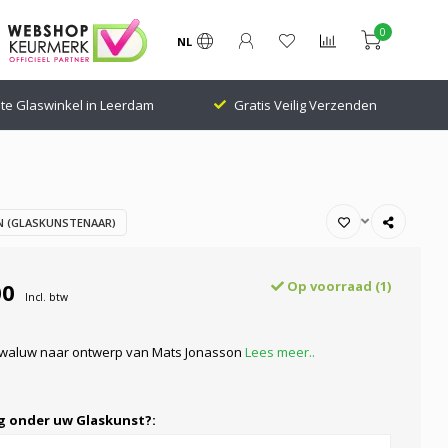
0
NL
te Glaswinkel in Leerdam
Gratis Veilig Verzenden
 (GLASKUNSTENAAR)
00
Op voorraad (1)
Incl. btw
 zwaluw naar ontwerp van Mats Jonasson
Lees meer..
ng onder uw Glaskunst?: