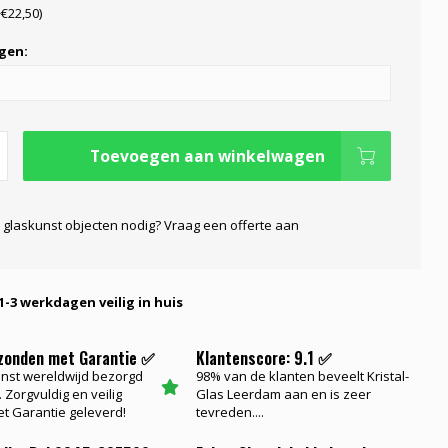
+€22,50)
gen:
Toevoegen aan winkelwagen
 glaskunst objecten nodig? Vraag een offerte aan
1-3 werkdagen veilig in huis
rzonden met Garantie ✅
Klantenscore: 9.1 ✅
nst wereldwijd bezorgd
98% van de klanten beveelt Kristal-
 Zorgvuldig en veilig
Glas Leerdam aan en is zeer
t Garantie geleverd!
tevreden....