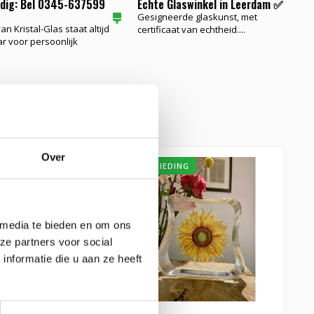
odig: Bel 0345-637599
Echte Glaswinkel in Leerdam ✅
Gesigneerde glaskunst, met
n Kristal-Glas staat altijd
certificaat van echtheid....
ar voor persoonlijk
e glaskunst
Over
AANBIEDING
 media te bieden en om ons
ze partners voor social
nformatie die u aan ze heeft