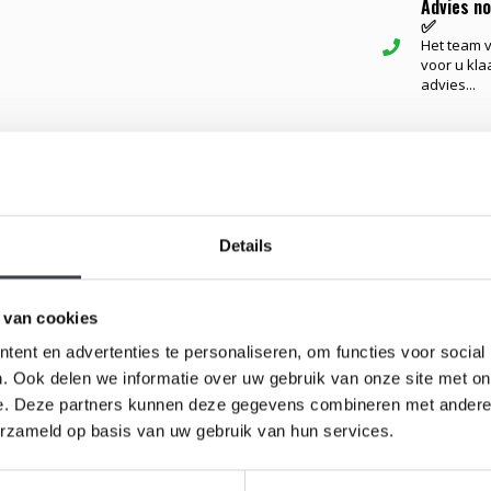
Advies n
✅
Het team va
voor u kla
advies...
Gerelateerd
tworpen door de beroemde Zweedse glaskunstenaar
Details
schoonheid van de zonnebloem, met een schitterende
inerend en diep contrast. De delicate lagen van
 van cookies
ren een visueel spektakel dat elke ruimte verrijkt.
ent en advertenties te personaliseren, om functies voor social
. Ook delen we informatie over uw gebruik van onze site met on
werk als een functioneel object, ideaal voor gebruik
e. Deze partners kunnen deze gegevens combineren met andere i
De Zonnebloem is een symbool van
geluk
,
erzameld op basis van uw gebruik van hun services.
g naar uw huis.