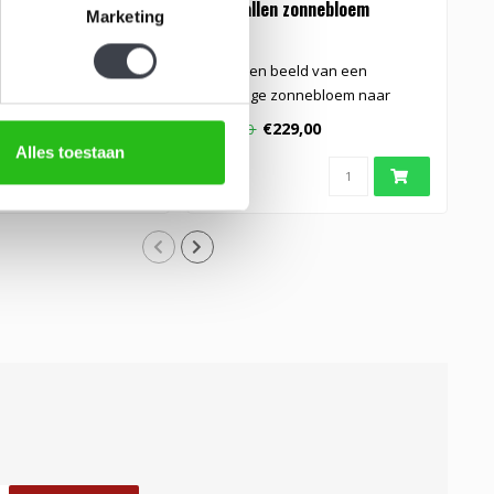
schaal
Kristallen zonnebloem
K
Marketing
K
 schaal Anemoon van
Kristallen beeld van een
D
son, uitgevoerd in
prachtige zonnebloem naar
C
al. Elega..
ontwerp van Mats Jonasson..
b
€229,00
€249,00
€
Alles toestaan