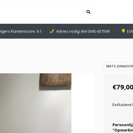
olgers Klantenscore: 9.1
Advies nodig: Bel
0345-637599
Ech
MATS JONASSON
€79,0
Exclusieve
Persoonlij
"Opmerkin