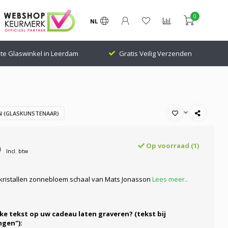
0
NL
te Glaswinkel in Leerdam
Gratis Veilig Verzenden
 (GLASKUNSTENAAR)
0
Op voorraad (1)
Incl. btw
 kristallen zonnebloem schaal van Mats Jonasson
Lees meer..
ke tekst op uw cadeau laten graveren? (tekst bij
gen"):