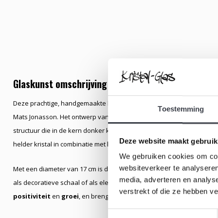
Glaskunst omschrijving
Deze prachtige, handgemaakte kristallen Zonnebloem schaal is on
Toestemming
Mats Jonasson. Het ontwerp van de schaal is geïnspireerd door de 
structuur die in de kern donker kristal bevat, wat zorgt voor een fasc
Deze website maakt gebruik
helder kristal in combinatie met het mysterieuze donkere centrum creë
We gebruiken cookies om cont
websiteverkeer te analyseren
Met een diameter van 17 cm is deze kristallen schaal zowel een kunst
media, adverteren en analys
als decoratieve schaal of als elegant centrumstuk in uw interieur. 
verstrekt of die ze hebben v
positiviteit
en
groei
, en brengt een warme, uitnodigende uitstralin
Toestemmingsselectie