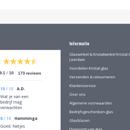
Informatie
Glaswinkel & Kristalwinkel Kristal-
Leerdam
Voordelen Kristal-glas
/
9.1
10
173 reviews
Verzenden & retourneren
Klantenservice
10
/
10
A.D.
Over ons
Wat je van een
bedrijf mag
Algemene voorwaarden
verwachten
Bedrijfsgeschenken-glas
8
/
10
Hamminga
Glasblazen
Goed. Netjes
Doopvont van glas