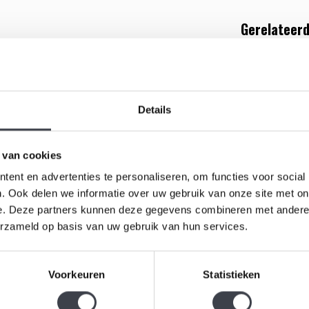
Gerelateerd
 Zweedse glaskunstenaar Mats Jonasson. De
 rendier zichtbaar is. De sculptuur heeft een
ctie en wordt rechtstreeks vanuit ons magazijn u
Details
 van cookies
ent en advertenties te personaliseren, om functies voor social
. Ook delen we informatie over uw gebruik van onze site met on
e. Deze partners kunnen deze gegevens combineren met andere i
Lelietje v
erzameld op basis van uw gebruik van hun services.
€99,00
Voorkeuren
Statistieken
Kristallen 
ontwerp va