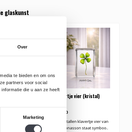
e glaskunst
Over
 media te bieden en om ons
ze partners voor social
nformatie die u aan ze heeft
an dalen
Klavertje vier (kristal)
K
K
€99,00
€
Marketing
Lelietje van dalen naar
Dit kristallen klavertje vier van
D
n Mats Jonasson..
Mats Jonasson staat symboo..
C