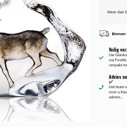
Meer dan 5
Binnen 
Veilig ve
Uw Glasku
via PostNL.
verpakt me
Advies n
✅
Het team va
voor u kla
advies...