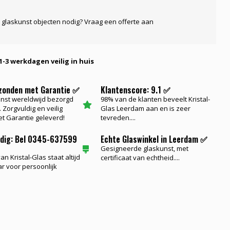
 glaskunst objecten nodig? Vraag een offerte aan
1-3 werkdagen veilig in huis
rzonden met Garantie ✅
Klantenscore: 9.1 ✅
nst wereldwijd bezorgd
98% van de klanten beveelt Kristal-
 Zorgvuldig en veilig
Glas Leerdam aan en is zeer
t Garantie geleverd!
tevreden....
odig: Bel 0345-637599
Echte Glaswinkel in Leerdam ✅
Gesigneerde glaskunst, met
n Kristal-Glas staat altijd
certificaat van echtheid....
ar voor persoonlijk