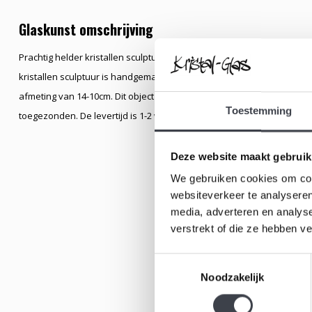
Glaskunst omschrijving
Prachtig helder kristallen sculptuur naar ontwerp van de beroemde
kristallen sculptuur is handgemaakt waarin prachtig gedetailleerd een
afmeting van 14-10cm. Dit object maakt deel uit van onze online colle
Toestemming
toegezonden. De levertijd is 1-2 weken.
Deze website maakt gebruik
We gebruiken cookies om cont
websiteverkeer te analyseren
media, adverteren en analys
verstrekt of die ze hebben v
Toestemmingsselectie
Noodzakelijk