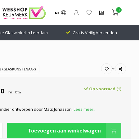
0
NL
Gratis Veilig Verzenden
24.000 Volgers Klantenscore: 9.1
 (GLASKUNSTENAAR)
00
Op voorraad (1)
Incl. btw
 rendier ontworpen door Mats Jonasson.
Lees meer..
Toevoegen aan winkelwagen