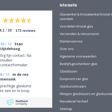
Informatie
Glaswinkel & Kristalwinkel Kristal-
Leerdam
Voordelen Kristal-glas
/
9.1
10
173 reviews
Verzenden & retourneren
Klantenservice
10
/
10
Stan
Uijtdehaag
Over ons
Erg fijn contact. Na
Algemene voorwaarden
invullen
Bedrijfsgeschenken-glas
contactformulier
gebeld en mijn
Glasblazen
persoonlijke wensen
8
/
10
m de roo
Doopvont van glas
besproken. Afspraak
mensink
gemaakt om in de
prachtige glaskunst
Glaskunstenaars
winkel de objecten te
te zien en te koop
bekijken en de
Filmpjes glasblazers en glaskuns
mogelijkheden
Nieuwbrief Archief
(uitgebreid graveren)
vorm te geven.
Sitemap