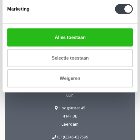
Abonneer
Marketing
Alles toestaan
Kristal-Glas Leerdam
Selectie toestaan
Kristal-Glas is de online Glas & Kristalwinkel voor al uw
Leerdamse Glaskunst en Kristal. Daarnaast kunt u ons
Weigeren
bezoeken in onze galerie te Leerdam. U bent van harte
welkom! Geopend: Wo t/m Vrijdag 13-17 uur Zaterdag 10-17
uur.
Hoogstraat 45
4141 BB
Leerdam
+31(0)345-637599