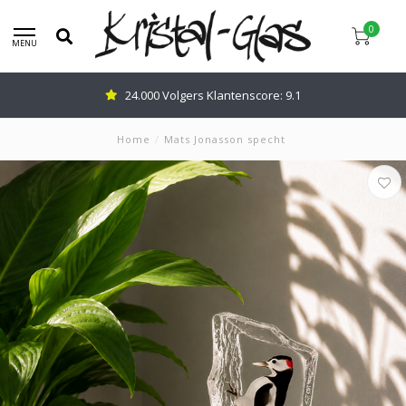
0
MENU
24.000 Volgers Klantenscore: 9.1
Home
/
Mats Jonasson specht