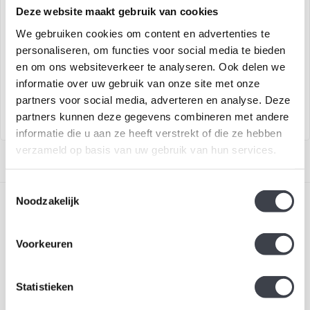
Mats Jonasson Arend
Mats Jonasson uil
Deze website maakt gebruik van cookies
We gebruiken cookies om content en advertenties te
personaliseren, om functies voor social media te bieden
Kristallen beeld van een
Kristallen Oehoe –
arend naar ontwerp van
Handgemaakt door Mats
en om ons websiteverkeer te analyseren. Ook delen we
Mats Jonasson...
Jonasson
informatie over uw gebruik van onze site met onze
€169,00
€269,00
partners voor social media, adverteren en analyse. Deze
partners kunnen deze gegevens combineren met andere
informatie die u aan ze heeft verstrekt of die ze hebben
verzameld op basis van uw gebruik van hun services.
Toestemmingsselectie
Noodzakelijk
Voorkeuren
Schrijf je in voor onze nieuwsbrief
Statistieken
Blijf up-to-date en ontvang 10% korting