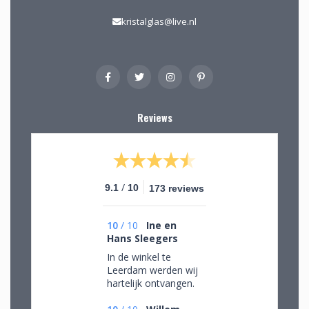
kristalglas@live.nl
Reviews
/
9.1
10
173 reviews
10
/
10
Ine en
Hans Sleegers
In de winkel te
Leerdam werden wij
hartelijk ontvangen.
Wij mochten rustig