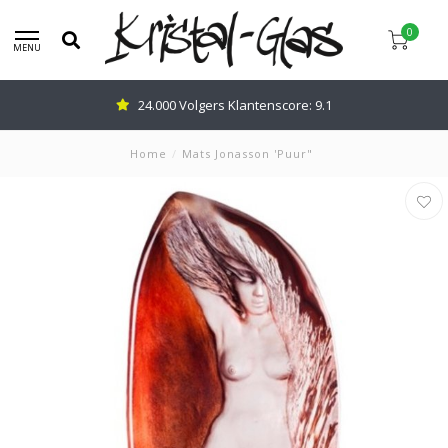
0
MENU
Advies nodig: Bel
0345-637599
Home
/
Mats Jonasson 'Puur"