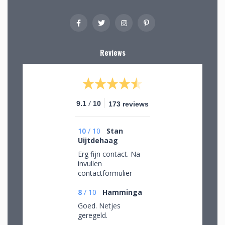
Reviews
/
9.1
10
173 reviews
10
/
10
Stan
Uijtdehaag
Erg fijn contact. Na
invullen
contactformulier
gebeld en mijn
persoonlijke wensen
8
/
10
Hamminga
besproken. Afspraak
Goed. Netjes
gemaakt om in de
geregeld.
winkel de objecten te