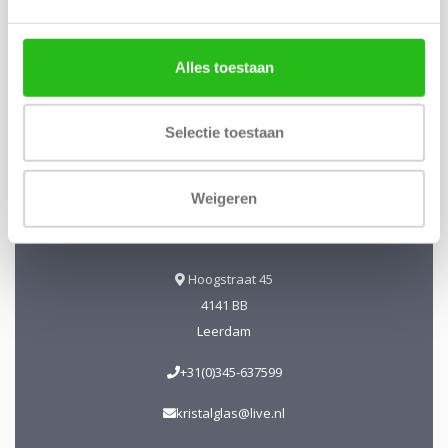
Alles toestaan
Kristal-Glas Leerdam
Selectie toestaan
Kristal-Glas is de online Glas & Kristalwinkel voor al uw
Leerdamse Glaskunst en Kristal. Daarnaast kunt u ons
bezoeken in onze galerie te Leerdam. U bent van harte
Weigeren
welkom! Geopend: Wo t/m Vrijdag 13-17 uur Zaterdag 10-17
uur.
Hoogstraat 45
4141 BB
Leerdam
+31(0)345-637599
kristalglas@live.nl