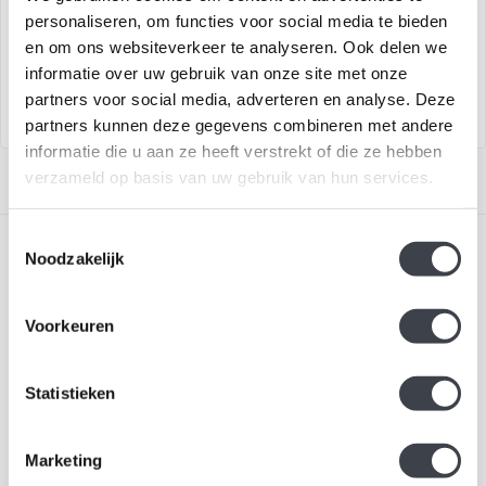
€99,00
€99,00
personaliseren, om functies voor social media te bieden
Kristallen Lelietje van dalen
Dit kristallen klavertje vier van
en om ons websiteverkeer te analyseren. Ook delen we
naar ontwerp van Mats
Mats Jonasson staat symboo..
informatie over uw gebruik van onze site met onze
Jonasson..
partners voor social media, adverteren en analyse. Deze
partners kunnen deze gegevens combineren met andere
informatie die u aan ze heeft verstrekt of die ze hebben
verzameld op basis van uw gebruik van hun services.
Toestemmingsselectie
Noodzakelijk
Voorkeuren
Schrijf je in voor onze nieuwsbrief
Statistieken
Blijf up-to-date en ontvang 10% korting
Abonneer
Marketing