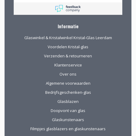
bekijken en de
mogelijkheden
(uitgebreid graveren)
vorm te geven.
Informatie
Glaswinkel & Kristalwinkel Kristal-Glas Leerdam
Voordelen Kristal-glas
Verzenden & retourneren
Klantenservice
Over ons
Algemene voorwaarden
Bedrijfsgeschenken-glas
Glasblazen
Doopvont van glas
Glaskunstenaars
Filmpjes glasblazers en glaskunstenaars