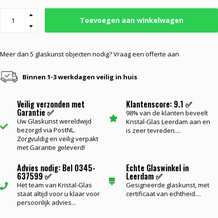
Toevoegen aan winkelwagen
Meer dan 5 glaskunst objecten nodig? Vraag een offerte aan
Binnen 1-3 werkdagen veilig in huis
Veilig verzonden met
Klantenscore: 9.1 ✅
Garantie ✅
98% van de klanten beveelt
Uw Glaskunst wereldwijd
Kristal-Glas Leerdam aan en
bezorgd via PostNL.
is zeer tevreden....
Zorgvuldig en veilig verpakt
met Garantie geleverd!
Advies nodig: Bel 0345-
Echte Glaswinkel in
637599 ✅
Leerdam ✅
Het team van Kristal-Glas
Gesigneerde glaskunst, met
staat altijd voor u klaar voor
certificaat van echtheid....
persoonlijk advies...