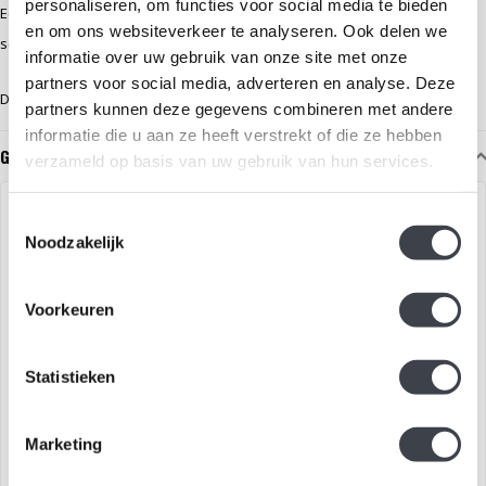
personaliseren, om functies voor social media te bieden
Een tijdloos kunstwerk dat generaties met elkaar verbindt en de
en om ons websiteverkeer te analyseren. Ook delen we
schoonheid van het leven op elegante wijze weerspiegelt.
informatie over uw gebruik van onze site met onze
partners voor social media, adverteren en analyse. Deze
De sculptuur heeft een afmeting van 5-7cm.
partners kunnen deze gegevens combineren met andere
informatie die u aan ze heeft verstrekt of die ze hebben
Gerelateerde glaskunst
verzameld op basis van uw gebruik van hun services.
Toestemmingsselectie
Noodzakelijk
Voorkeuren
Statistieken
Levensboom van Kristal –
Levensboom van Kristal –
Marketing
Mats Jonasson
Mats Jonasson
De Levensboom van Mats
De Levensboom van Mats