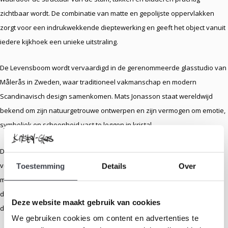
zichtbaar wordt. De combinatie van matte en gepolijste oppervlakken
zorgt voor een indrukwekkende dieptewerking en geeft het object vanuit
iedere kijkhoek een unieke uitstraling.
De Levensboom wordt vervaardigd in de gerenommeerde glasstudio van
Målerås in Zweden, waar traditioneel vakmanschap en modern
Scandinavisch design samenkomen. Mats Jonasson staat wereldwijd
bekend om zijn natuurgetrouwe ontwerpen en zijn vermogen om emotie,
symboliek en schoonheid vast te leggen in kristal.
Dankzij de krachtige betekenis is dit kunstwerk een bijzonder cadeau
voor een huwelijk, jubileum, geboorte, verhuizing of andere belangrijke
Toestemming
Details
Over
mijlpaal. Ook als geschenk voor ouders, grootouders of een gezin vormt
de levensboom een blijvende herinnering aan de kracht van familie en
Deze website maakt gebruik van cookies
de waarde van verbondenheid.
We gebruiken cookies om content en advertenties te