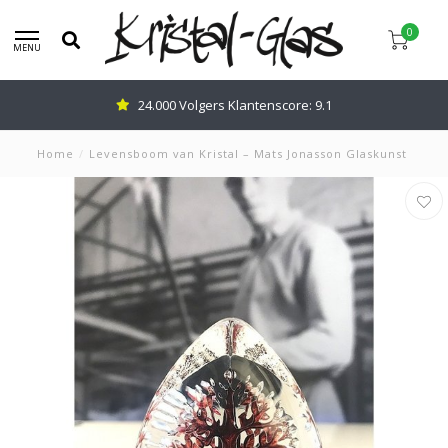
0
MENU
24.000 Volgers Klantenscore: 9.1
Home
/
Levensboom van Kristal – Mats Jonasson Glaskunst