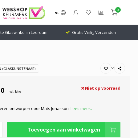
0
NL
te Glaswinkel in Leerdam
Gratis Veilig Verzenden
 (GLASKUNSTENAAR)
00
Niet op voorraad
Incl. btw
 beren ontworpen door Mats Jonasson.
Lees meer..
Toevoegen aan winkelwagen