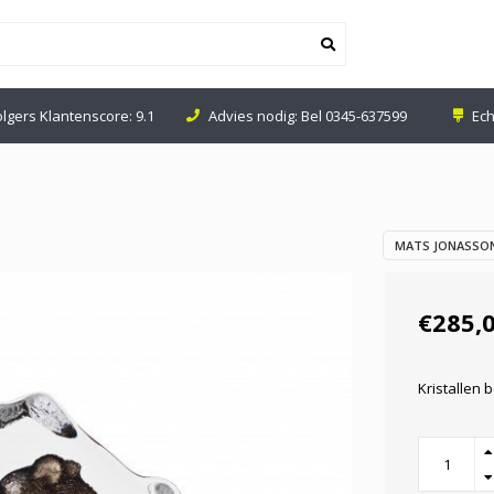
olgers Klantenscore: 9.1
Advies nodig: Bel
0345-637599
Ech
MATS JONASSON
€285,
Kristallen