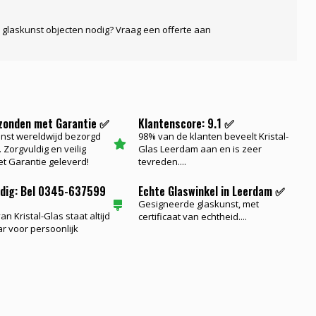
 glaskunst objecten nodig? Vraag een offerte aan
rzonden met Garantie ✅
Klantenscore: 9.1 ✅
nst wereldwijd bezorgd
98% van de klanten beveelt Kristal-
 Zorgvuldig en veilig
Glas Leerdam aan en is zeer
t Garantie geleverd!
tevreden....
odig: Bel 0345-637599
Echte Glaswinkel in Leerdam ✅
Gesigneerde glaskunst, met
n Kristal-Glas staat altijd
certificaat van echtheid....
ar voor persoonlijk