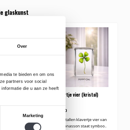
e glaskunst
Over
 media te bieden en om ons
ze partners voor social
nformatie die u aan ze heeft
an dalen
Klavertje vier (kristal)
K
K
€99,00
€
Marketing
Lelietje van dalen naar
Dit kristallen klavertje vier van
D
n Mats Jonasson..
Mats Jonasson staat symboo..
C