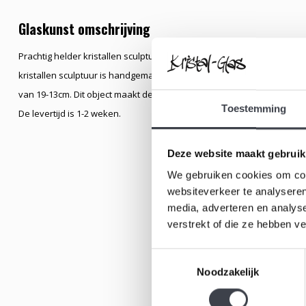
Glaskunst omschrijving
Prachtig helder kristallen sculptuur naar ontwerp van de beroemde
kristallen sculptuur is handgemaakt waarin prachtig gedetailleerde b
van 19-13cm. Dit object maakt deel uit van onze online collectie en 
Toestemming
De levertijd is 1-2 weken.
Deze website maakt gebruik
We gebruiken cookies om cont
websiteverkeer te analyseren
media, adverteren en analys
verstrekt of die ze hebben v
Toestemmingsselectie
Noodzakelijk