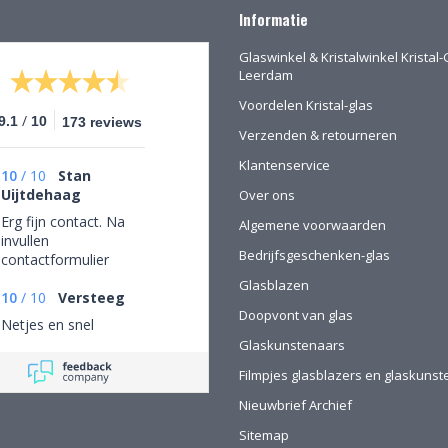
Informatie
Glaswinkel & Kristalwinkel Kristal-
Leerdam
Voordelen Kristal-glas
/
9.1
10
173 reviews
Verzenden & retourneren
Klantenservice
10
/
10
Stan
Uijtdehaag
Over ons
Erg fijn contact. Na
Algemene voorwaarden
invullen
Bedrijfsgeschenken-glas
contactformulier
gebeld en mijn
Glasblazen
persoonlijke wensen
10
/
10
Versteeg
Doopvont van glas
besproken. Afspraak
Netjes en snel
gemaakt om in de
Glaskunstenaars
winkel de objecten te
bekijken en de
Filmpjes glasblazers en glaskuns
mogelijkheden
Nieuwbrief Archief
(uitgebreid graveren)
vorm te geven.
Sitemap