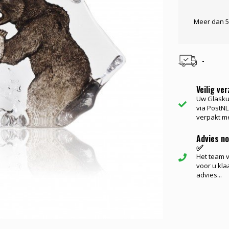
Meer dan 5
-
Veilig ve
Uw Glasku
via PostNL.
verpakt me
Advies n
✅
Het team va
voor u kla
advies...