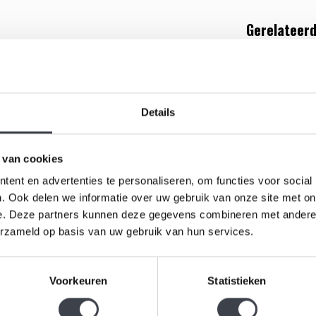
Gerelateerd
 Zweedse glaskunstenaar Mats Jonasson. De
eren zichtbaar zijn. De sculptuur heeft een afmeting
wordt rechtstreeks vanuit ons magazijn u toegezonden.
Details
 van cookies
ent en advertenties te personaliseren, om functies voor social
. Ook delen we informatie over uw gebruik van onze site met on
e. Deze partners kunnen deze gegevens combineren met andere i
Lelietje v
erzameld op basis van uw gebruik van hun services.
€99,00
Voorkeuren
Statistieken
Kristallen 
ontwerp va