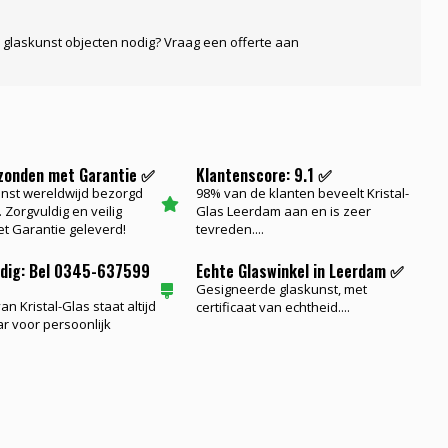
 glaskunst objecten nodig? Vraag een offerte aan
rzonden met Garantie ✅
Klantenscore: 9.1 ✅
nst wereldwijd bezorgd
98% van de klanten beveelt Kristal-
 Zorgvuldig en veilig
Glas Leerdam aan en is zeer
t Garantie geleverd!
tevreden....
odig: Bel 0345-637599
Echte Glaswinkel in Leerdam ✅
Gesigneerde glaskunst, met
n Kristal-Glas staat altijd
certificaat van echtheid....
ar voor persoonlijk