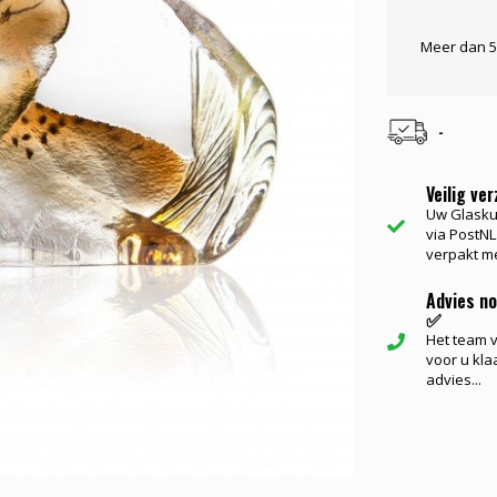
Meer dan 5
-
Veilig ve
Uw Glasku
via PostNL.
verpakt me
Advies n
✅
Het team va
voor u kla
advies...