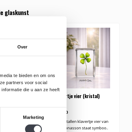
e glaskunst
Over
 media te bieden en om ons
ze partners voor social
nformatie die u aan ze heeft
an dalen
Klavertje vier (kristal)
K
K
€99,00
€
Marketing
Lelietje van dalen naar
Dit kristallen klavertje vier van
D
n Mats Jonasson..
Mats Jonasson staat symboo..
C