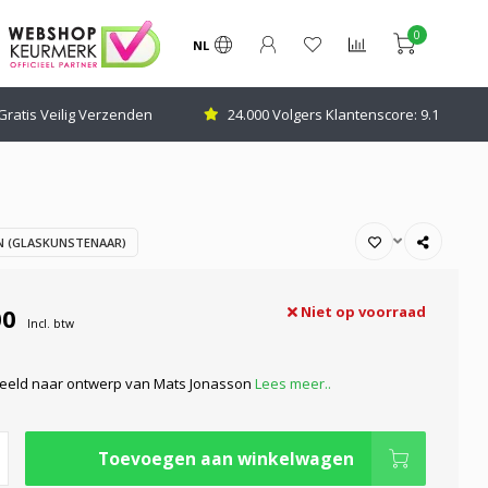
0
NL
Gratis Veilig Verzenden
24.000 Volgers Klantenscore: 9.1
 (GLASKUNSTENAAR)
00
Niet op voorraad
Incl. btw
 beeld naar ontwerp van Mats Jonasson
Lees meer..
Toevoegen aan winkelwagen