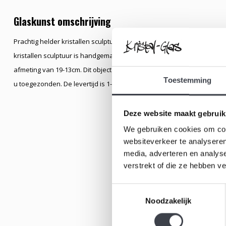
Glaskunst omschrijving
Prachtig helder kristallen sculptuur naar ontwerp van de beroemde
kristallen sculptuur is handgemaakt waarin de afbeelding van een pra
afmeting van 19-13cm. Dit object maakt deel uit van onze online krista
Toestemming
u toegezonden. De levertijd is 1-2 weken.
Deze website maakt gebruik
We gebruiken cookies om cont
websiteverkeer te analyseren
media, adverteren en analys
verstrekt of die ze hebben v
Toestemmingsselectie
Noodzakelijk