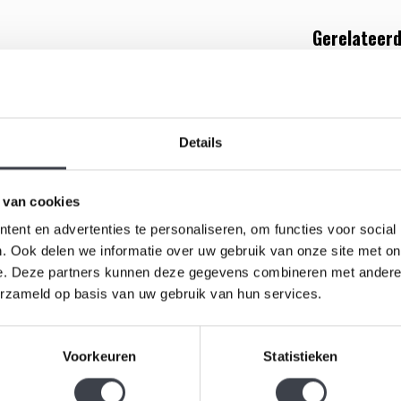
Gerelateerd
 Zweedse glaskunstenaar Mats Jonasson. De
chtige leeuw te zien is. De sculptuur heeft een
l-collectie en wordt rechtstreeks vanuit ons magazijn
Details
 van cookies
ent en advertenties te personaliseren, om functies voor social
. Ook delen we informatie over uw gebruik van onze site met on
e. Deze partners kunnen deze gegevens combineren met andere i
Lelietje v
erzameld op basis van uw gebruik van hun services.
€99,00
Voorkeuren
Statistieken
Kristallen 
ontwerp va