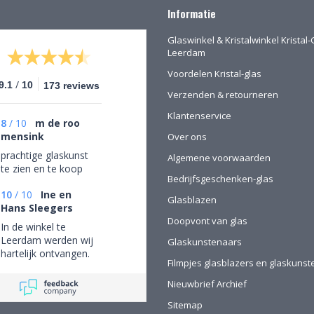
Informatie
Glaswinkel & Kristalwinkel Kristal-
Leerdam
Voordelen Kristal-glas
/
9.1
10
173 reviews
Verzenden & retourneren
Klantenservice
8
/
10
m de roo
mensink
Over ons
prachtige glaskunst
Algemene voorwaarden
te zien en te koop
Bedrijfsgeschenken-glas
10
/
10
Ine en
Glasblazen
Hans Sleegers
Doopvont van glas
In de winkel te
Leerdam werden wij
Glaskunstenaars
hartelijk ontvangen.
Filmpjes glasblazers en glaskuns
Wij mochten rustig
rondkijken om alle
Nieuwbrief Archief
aanwezige pracht te
Sitemap
bewonderen en