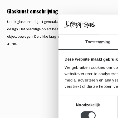
Glaskunst omschrijving
Uniek glaskunst object gemaakt door meesterglasblazer Lennart Niss
design. Het prachtige object heeft een kern van rood, groen en blauw
object bewegen. De dikke laag helder kristal maakt het object tot een
Toestemming
41 cm.
Deze website maakt gebruik
We gebruiken cookies om cont
websiteverkeer te analyseren
media, adverteren en analys
verstrekt of die ze hebben v
Toestemmingsselectie
Noodzakelijk