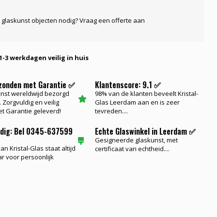
 glaskunst objecten nodig? Vraag een offerte aan
1-3 werkdagen veilig in huis
rzonden met Garantie ✅
Klantenscore: 9.1 ✅
nst wereldwijd bezorgd
98% van de klanten beveelt Kristal-
 Zorgvuldig en veilig
Glas Leerdam aan en is zeer
t Garantie geleverd!
tevreden....
odig: Bel 0345-637599
Echte Glaswinkel in Leerdam ✅
Gesigneerde glaskunst, met
n Kristal-Glas staat altijd
certificaat van echtheid....
ar voor persoonlijk