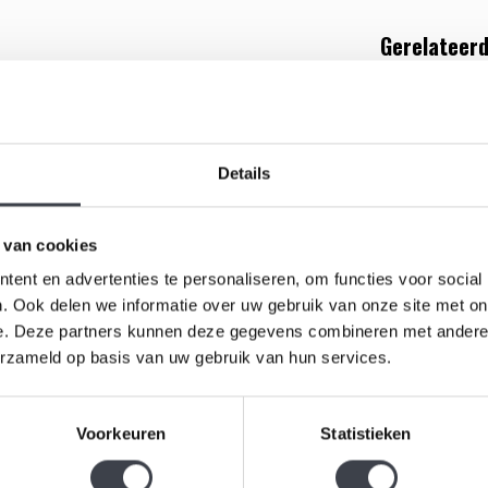
Gerelateerd
mark van het zuiverste kristal naar Scandinavisch
e glaselementen die sierlijk naar de top van het
 echte eye catcher. Het object heeft een hoogte van
Details
 van cookies
ent en advertenties te personaliseren, om functies voor social
. Ook delen we informatie over uw gebruik van onze site met on
e. Deze partners kunnen deze gegevens combineren met andere i
Leerdam g
erzameld op basis van uw gebruik van hun services.
€209,00
Voorkeuren
Statistieken
Glaskunst 
ontworpen 