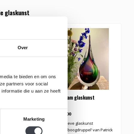
e glaskunst
Over
 media te bieden en om ons
ze partners voor social
nformatie die u aan ze heeft
laskunst druppel
Leerdam glaskunst
K
L
€209,00
€
Marketing
druppel exclusief
Exclusieve glaskunst
Vr
voor Kristal-Glas
‘Regenboogdruppel’ van Patrick
k