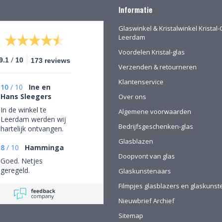
Informatie
Glaswinkel & Kristalwinkel Kristal-
Leerdam
Voordelen Kristal-glas
/
9.1
10
173 reviews
Verzenden & retourneren
Klantenservice
10
/
10
Ine en
Hans Sleegers
Over ons
In de winkel te
Algemene voorwaarden
Leerdam werden wij
Bedrijfsgeschenken-glas
hartelijk ontvangen.
Wij mochten rustig
Glasblazen
rondkijken om alle
8
/
10
Hamminga
Doopvont van glas
aanwezige pracht te
Goed. Netjes
bewonderen en
geregeld.
Glaskunstenaars
mede op advies tot
de juiste keuzes te
Filmpjes glasblazers en glaskuns
komen. Omdat we
Nieuwbrief Archief
van ver kwamen
werd de aangeboden
Sitemap