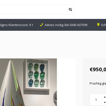
s nodig: Bel
0345-637599
Echte Glaswinkel in Leerdam
€950,
Prachtig gl