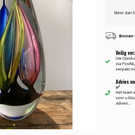
Meer dan 5
Binnen 
Veilig ve
Uw Glasku
via PostNL.
verpakt me
Advies n
✅
Het team va
voor u kla
advies...