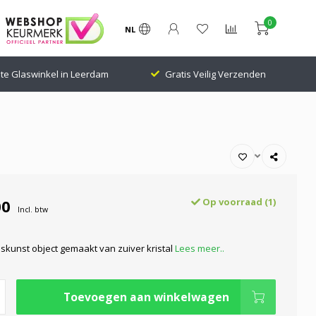
0
NL
Gratis Veilig Verzenden
24.000 Volgers Klantenscore: 9.1
00
Op voorraad (1)
Incl. btw
askunst object gemaakt van zuiver kristal
Lees meer..
Toevoegen aan winkelwagen