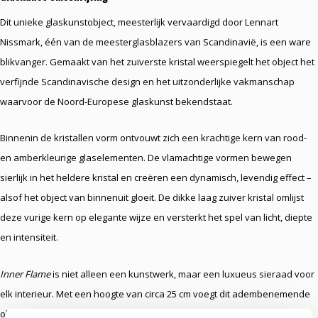
Dit unieke glaskunstobject, meesterlijk vervaardigd door Lennart
Nissmark, één van de meesterglasblazers van Scandinavië, is een ware
blikvanger. Gemaakt van het zuiverste kristal weerspiegelt het object het
verfijnde Scandinavische design en het uitzonderlijke vakmanschap
waarvoor de Noord-Europese glaskunst bekendstaat.
Binnenin de kristallen vorm ontvouwt zich een krachtige kern van rood-
en amberkleurige glaselementen. De vlamachtige vormen bewegen
sierlijk in het heldere kristal en creëren een dynamisch, levendig effect –
alsof het object van binnenuit gloeit. De dikke laag zuiver kristal omlijst
deze vurige kern op elegante wijze en versterkt het spel van licht, diepte
en intensiteit.
Inner Flame
is niet alleen een kunstwerk, maar een luxueus sieraad voor
elk interieur. Met een hoogte van circa 25 cm voegt dit adembenemende
object warmte, kracht en verfijnde Scandinavische allure toe aan iedere