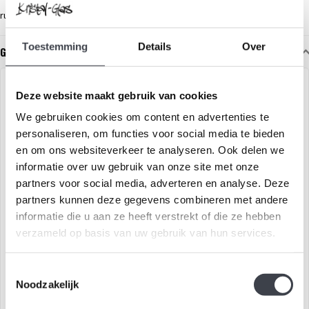
ruimte.
Toestemming
Details
Over
Gerelateerde glaskunst
SAMEN ÉÉN
Deze website maakt gebruik van cookies
We gebruiken cookies om content en advertenties te
personaliseren, om functies voor social media te bieden
en om ons websiteverkeer te analyseren. Ook delen we
informatie over uw gebruik van onze site met onze
partners voor social media, adverteren en analyse. Deze
partners kunnen deze gegevens combineren met andere
informatie die u aan ze heeft verstrekt of die ze hebben
Leerdam Glaskunst vaas
Leerdam glaskunst 'Samen 1'
verzameld op basis van uw gebruik van hun services.
'Holland'
Prachtige Glaskunst vaas in
Samen 1 is een
Toestemmingsselectie
heldere kleuren
glaskunstobject ontworpen
Noodzakelijk
door Patrick de Keijzer. Twee
€495,00
€395,00
onlosmake..