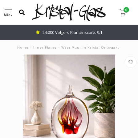
0
MENU
24.000 Volgers Klantenscore: 9.1
Home
/
Inner Flame – Waar Vuur in Kristal Ontwaakt