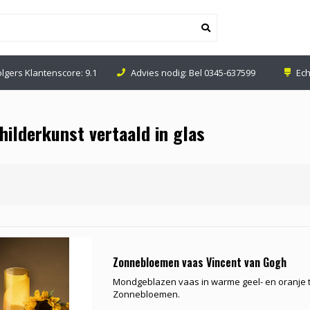
olgers Klantenscore: 9.1
Advies nodig: Bel
0345-637599
Ech
ilderkunst vertaald in glas
Zonnebloemen vaas Vincent van Gogh
Mondgeblazen vaas in warme geel- en oranje 
Zonnebloemen.