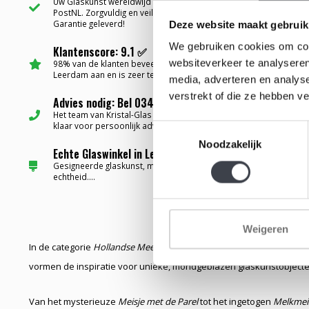
Uw Glaskunst wereldwijd bezorgd via
PostNL. Zorgvuldig en veilig verpakt met
Garantie geleverd!
Deze website maakt gebruik
We gebruiken cookies om cont
Klantenscore: 9.1 ✅
websiteverkeer te analyseren
98% van de klanten beveelt Kristal-Glas
Leerdam aan en is zeer tevreden....
media, adverteren en analys
verstrekt of die ze hebben v
Advies nodig: Bel 0345-637599 ✅
Het team van Kristal-Glas staat altijd voor u
klaar voor persoonlijk advies...
Toestemmingsselectie
Noodzakelijk
Echte Glaswinkel in Leerdam ✅
Gesigneerde glaskunst, met certificaat van
echtheid....
Weigeren
In de categorie
Hollandse Meesters
brengt Kristal-Glas Leerdam ee
vormen de inspiratie voor unieke, mondgeblazen glaskunstobjecte
Van het mysterieuze
Meisje met de Parel
tot het ingetogen
Melkmei