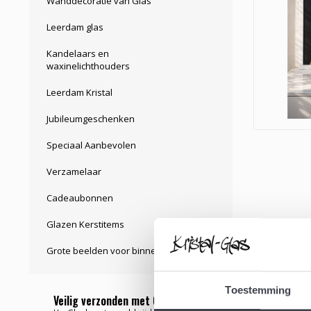
Wanddecoratie van Glas
Leerdam glas
Kandelaars en
waxinelichthouders
Leerdam Kristal
Jubileumgeschenken
Speciaal Aanbevolen
Verzamelaar
Cadeaubonnen
Glazen Kerstitems
Grote beelden voor binnen
Toestemming
Veilig verzonden met Garantie ✅