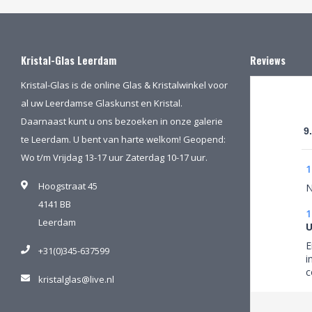
Kristal-Glas Leerdam
Reviews
Kristal-Glas is de online Glas & Kristalwinkel voor
al uw Leerdamse Glaskunst en Kristal.
Daarnaast kunt u ons bezoeken in onze galerie
9
te Leerdam. U bent van harte welkom! Geopend:
Wo t/m Vrijdag 13-17 uur Zaterdag 10-17 uur.
1
Hoogstraat 45
N
4141 BB
1
Leerdam
U
E
+31(0)345-637599
i
c
kristalglas@live.nl
g
p
b