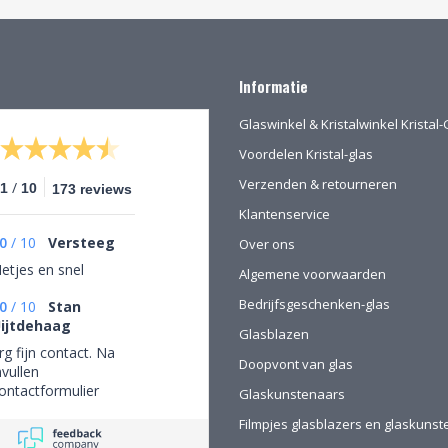
Informatie
Glaswinkel & Kristalwinkel Krista
Voordelen Kristal-glas
Verzenden & retourneren
/
.1
10
173 reviews
Klantenservice
0
/
10
Versteeg
Over ons
etjes en snel
Algemene voorwaarden
Bedrijfsgeschenken-glas
0
/
10
Stan
ijtdehaag
Glasblazen
rg fijn contact. Na
Doopvont van glas
nvullen
ontactformulier
Glaskunstenaars
ebeld en mijn
Filmpjes glasblazers en glaskuns
ersoonlijke wensen
esproken. Afspraak