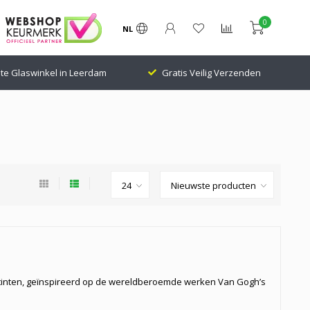
0
NL
te Glaswinkel in Leerdam
Gratis Veilig Verzenden
tinten, geïnspireerd op de wereldberoemde werken Van Gogh’s