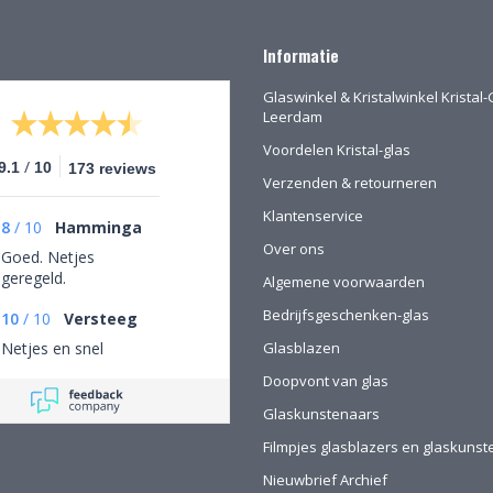
Informatie
Glaswinkel & Kristalwinkel Kristal-
Leerdam
Voordelen Kristal-glas
/
9.1
10
173 reviews
Verzenden & retourneren
Klantenservice
8
/
10
Hamminga
Over ons
Goed. Netjes
geregeld.
Algemene voorwaarden
Bedrijfsgeschenken-glas
10
/
10
Versteeg
Netjes en snel
Glasblazen
Doopvont van glas
Glaskunstenaars
Filmpjes glasblazers en glaskuns
Nieuwbrief Archief