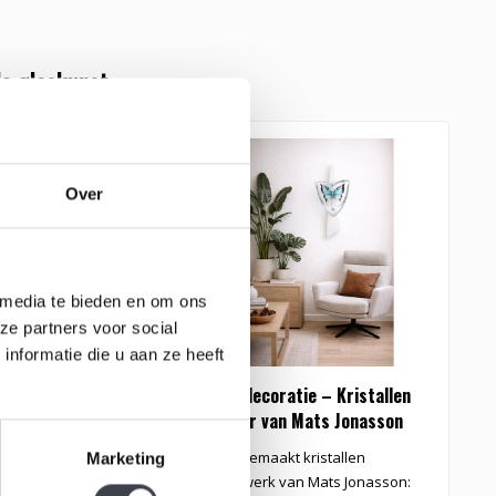
e glaskunst
Over
 media te bieden en om ons
ze partners voor social
nformatie die u aan ze heeft
sson kristallen
Wanddecoratie – Kristallen
Vlinder van Mats Jonasson
lelie naar ontwerp van
Handgemaakt kristallen
Marketing
son.
kunstwerk van Mats Jonasson: