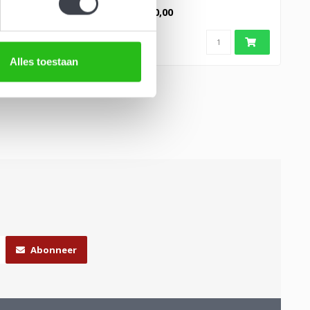
een delicate blauwe vlinder,..
€1.950,00
Alles toestaan
Abonneer