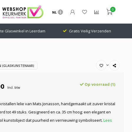
0
NL
te Glaswinkel in Leerdam
Gratis Veilig Verzenden
 (GLASKUNSTENAAR)
00
Op voorraad (1)
Incl. btw
kristallen lelie van Mats Jonasson, handgemaakt uit zuiver kristal
erd tot 49 stuks. Gesigneerd en ca. 35 cm hoog; een elegant en
ol kunstobject dat puurheid en vernieuwing symboliseert.
Lees