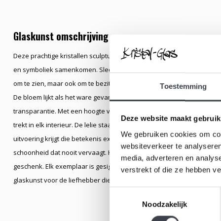
Glaskunst omschrijving
Deze prachtige kristallen sculptuur, ontworpen door Mats Jonasson
en symboliek samenkomen. Slechts 49 exemplaren zijn wereldwijd verv
om te zien, maar ook om te bezitten. In het zuivere, heldere kristal on
Toestemming
De bloem lijkt als het ware gevangen in het glas, waarbij elke lijn en 
transparantie. Met een hoogte van ruim 35 cm heeft het object een kra
Deze website maakt gebruik
trekt in elk interieur. De lelie staat van oudsher symbool voor puurhei
We gebruiken cookies om cont
uitvoering krijgt die betekenis extra diepte: de bloem is beschermd e
websiteverkeer te analyseren
schoonheid dat nooit vervaagt. Het maakt dit object niet alleen een 
media, adverteren en analys
geschenk. Elk exemplaar is gesigneerd, wat de authenticiteit en excl
verstrekt of die ze hebben v
glaskunst voor de liefhebber die waarde hecht aan design, symboli
Toestemmingsselectie
Noodzakelijk