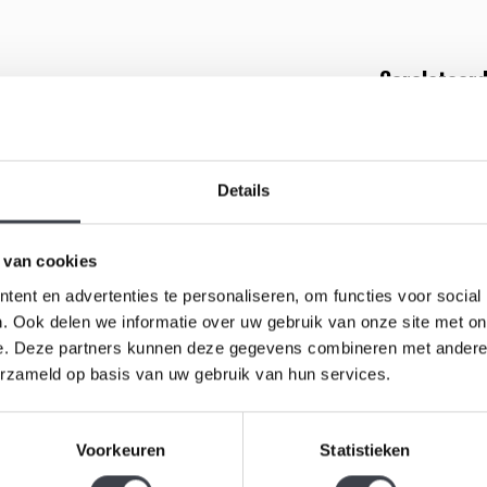
Gerelateerd
, is een zeldzaam kunstobject waarin vakmanschap
aardigd, wat dit stuk niet alleen bijzonder maakt
tvouwt zich een verfijnde lelie in mooie blauwtinten.
Details
nuance zichtbaar wordt door het spel van licht en
chtige, elegante uitstraling die direct de aandacht
 van cookies
d, vernieuwing en innerlijke kracht. In deze
ent en advertenties te personaliseren, om functies voor social
n vereeuwigd in kristal, als een moment van
. Ook delen we informatie over uw gebruik van onze site met on
visueel statement, maar ook een betekenisvol
e. Deze partners kunnen deze gegevens combineren met andere i
usiviteit onderstreept. Een indrukwekkend stuk
erzameld op basis van uw gebruik van hun services.
Mats Jona
ek en vakmanschap.
Lelie
Kristallen 
Voorkeuren
Statistieken
Mats Jonas