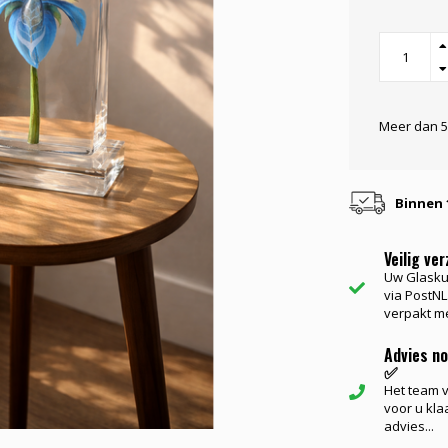
Meer dan 5
Binnen 
Veilig ve
Uw Glasku
via PostNL.
verpakt me
Advies n
✅
Het team va
voor u kla
advies...