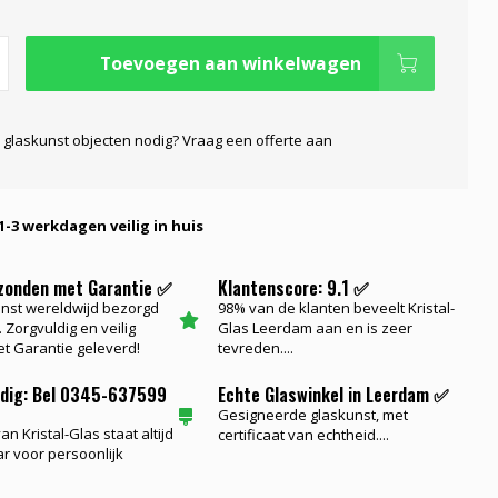
Toevoegen aan winkelwagen
 glaskunst objecten nodig? Vraag een offerte aan
1-3 werkdagen veilig in huis
rzonden met Garantie ✅
Klantenscore: 9.1 ✅
nst wereldwijd bezorgd
98% van de klanten beveelt Kristal-
 Zorgvuldig en veilig
Glas Leerdam aan en is zeer
t Garantie geleverd!
tevreden....
odig: Bel 0345-637599
Echte Glaswinkel in Leerdam ✅
Gesigneerde glaskunst, met
n Kristal-Glas staat altijd
certificaat van echtheid....
ar voor persoonlijk