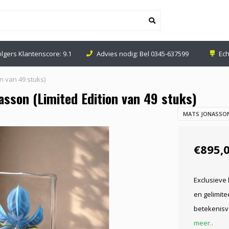
olgers Klantenscore: 9.1
Advies nodig: Bel
0345-637599
Ech
on van 49 stuks)
nasson (Limited Edition van 49 stuks)
MATS JONASSON
€895,
Exclusieve 
en gelimite
betekenisv
meer..