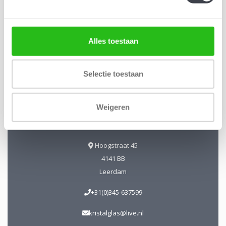
Alles toestaan
Kristal-Glas Leerdam
Kristal-Glas is de online Glas & Kristalwinkel voor al uw
Selectie toestaan
Leerdamse Glaskunst en Kristal. Daarnaast kunt u ons
bezoeken in onze galerie te Leerdam. U bent van harte
Weigeren
welkom! Geopend: Wo t/m Vrijdag 13-17 uur Zaterdag 10-17
uur.
Hoogstraat 45
4141 BB
Leerdam
+31(0)345-637599
kristalglas@live.nl