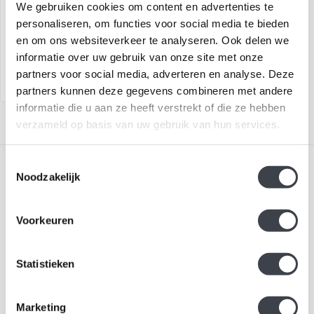
We gebruiken cookies om content en advertenties te
Unieke vaas 'Bloom'
personaliseren, om functies voor social media te bieden
handgemaakt van zuiver
en om ons websiteverkeer te analyseren. Ook delen we
kristal
€149,00
€179,00
informatie over uw gebruik van onze site met onze
partners voor social media, adverteren en analyse. Deze
partners kunnen deze gegevens combineren met andere
informatie die u aan ze heeft verstrekt of die ze hebben
verzameld op basis van uw gebruik van hun services.
Toestemmingsselectie
Noodzakelijk
Voorkeuren
Schrijf je in voor onze nieuwsbrief
Blijf up-to-date en ontvang 10% korting
Statistieken
Abonneer
Marketing