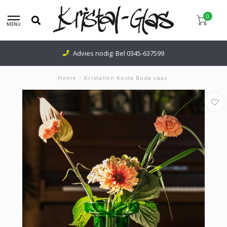
0
MENU
Advies nodig: Bel
0345-637599
Home
/
Kristallen Kosta Boda vaas