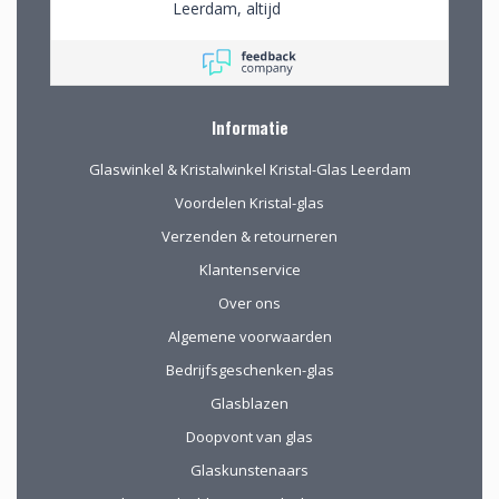
Leerdam, altijd
mooie objecten
waar we een aantal
van gekocht hebben.
Na onze verhuizing
naar Drenthe voor
Informatie
het eerst via de site
gekocht. De website
Glaswinkel & Kristalwinkel Kristal-Glas Leerdam
geeft prima
informatie, de
Voordelen Kristal-glas
verpakking voor
Verzenden & retourneren
verzending van het
kwetsbare glas is
Klantenservice
uitstekend!
Over ons
Algemene voorwaarden
Bedrijfsgeschenken-glas
Glasblazen
Doopvont van glas
Glaskunstenaars