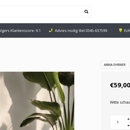
olgers Klantenscore: 9.1
Advies nodig: Bel
0345-637599
Ech
ANNA EHRNER
€59,0
Witte schaa