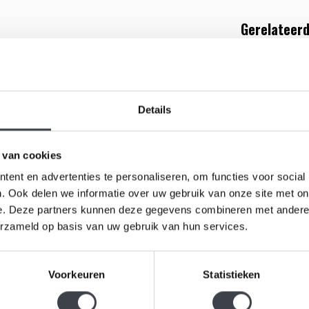
Gerelateerd
maakt meesterwerk dat elegantie en vakmanschap
ordt verfraaid met subtiele witte accenten die een
ling en kunstzinnige details is deze schaal niet
Details
r.
woon als een op zichzelf staand kunstwerk.De hoogte
 van cookies
ft een diameter van ± 16cm.
ent en advertenties te personaliseren, om functies voor social
. Ook delen we informatie over uw gebruik van onze site met on
e. Deze partners kunnen deze gegevens combineren met andere i
Regenboog
erzameld op basis van uw gebruik van hun services.
Dans van 
€209,00
Voorkeuren
Statistieken
Helder kris
regenboogk