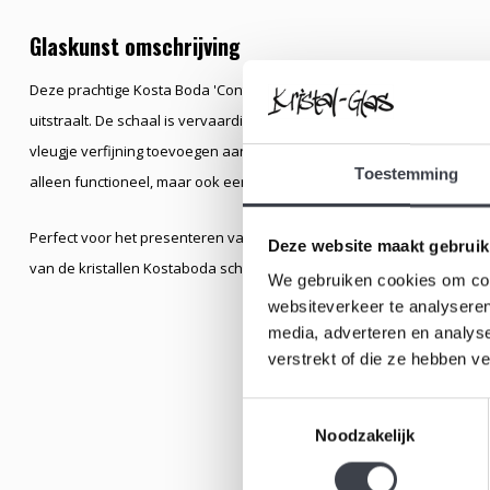
Glaskunst omschrijving
Deze prachtige Kosta Boda 'Contrast' glazen schaal is een handge
uitstraalt. De schaal is vervaardigd uit helder, transparant glas en w
vleugje verfijning toevoegen aan het ontwerp. Met zijn tijdloze uitstra
Toestemming
alleen functioneel, maar ook een stijlvolle toevoeging aan elk interieu
Perfect voor het presenteren van fruit, decoratieve objecten, of ge
Deze website maakt gebruik
van de kristallen Kostaboda schaal is ± 9cm. De kristallen schaal hee
We gebruiken cookies om cont
websiteverkeer te analyseren
media, adverteren en analys
verstrekt of die ze hebben v
Toestemmingsselectie
Noodzakelijk