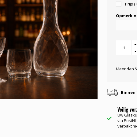
Prijs (
Opmerkin
Meer dan 5
Binnen 
Veilig ve
Uw Glasku
via PostNL.
verpakt me