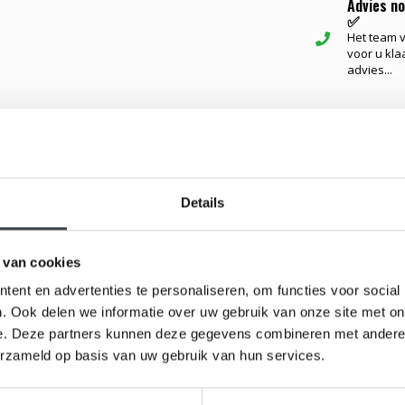
Advies n
✅
Het team va
voor u kla
advies...
Gerelateerd
en kristalglas, is voorzien van een ruitjes reliëf
Details
reldberoemde glaskunstenaar Bertil Vallien.De
n inhoud van ± 1.6L. Tevens is de karaf uit te
 van cookies
ent en advertenties te personaliseren, om functies voor social
. Ook delen we informatie over uw gebruik van onze site met on
 aan te brengen.
e. Deze partners kunnen deze gegevens combineren met andere i
erzameld op basis van uw gebruik van hun services.