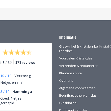
Informatie
Glaswinkel & Kristalwinkel Kristal-
Leerdam
Voordelen Kristal-glas
/
9.1
10
173 reviews
Verzenden & retourneren
Klantenservice
10
/
10
Versteeg
Over ons
Netjes en snel
Algemene voorwaarden
8
/
10
Hamminga
Bedrijfsgeschenken-glas
Goed. Netjes
geregeld.
Glasblazen
Doopvont van glas