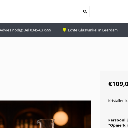
nodig: Bel
0345-637599
Echte Glaswinkel in Leerdam
€109,
Kristallen 
Persoonlij
"Opmerkin