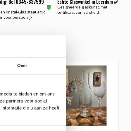
odig: Bel 0345-637599
Echte Glaswinkel in Leerdam ✅
Gesigneerde glaskunst, met
n Kristal-Glas staat altijd
certificaat van echtheid....
ar voor persoonlijk
e glaskunst
Over
 media te bieden en om ons
ze partners voor social
nformatie die u aan ze heeft