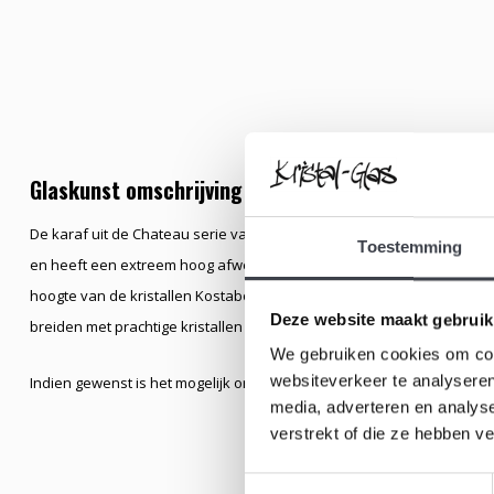
Glaskunst omschrijving
De karaf uit de Chateau serie van Kosta Boda, gemaakt van mondgeblaz
Toestemming
en heeft een extreem hoog afwerkingsniveau. Ontworpen door de we
hoogte van de kristallen Kostaboda karaf is ± 27cm. De karaf heeft ee
Deze website maakt gebruik
breiden met prachtige kristallen (wijn)glazen.
We gebruiken cookies om cont
websiteverkeer te analyseren
Indien gewenst is het mogelijk om op deze karaf een tekst of uw logo
media, adverteren en analys
verstrekt of die ze hebben v
Toestemmingsselectie