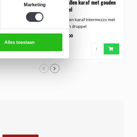
 karaf Line
Kristallen karaf met gouden
W
Marketing
druppel
g
istallen karaf 'Line'
Kristallen karaf Intermezzo met
S
gouden druppel
g
€199,00
€
Alles toestaan