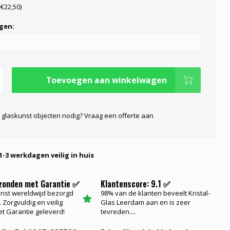
+€22,50)
gen:
Toevoegen aan winkelwagen
 glaskunst objecten nodig? Vraag een offerte aan
1-3 werkdagen veilig in huis
rzonden met Garantie ✅
Klantenscore: 9.1 ✅
nst wereldwijd bezorgd
98% van de klanten beveelt Kristal-
 Zorgvuldig en veilig
Glas Leerdam aan en is zeer
t Garantie geleverd!
tevreden....