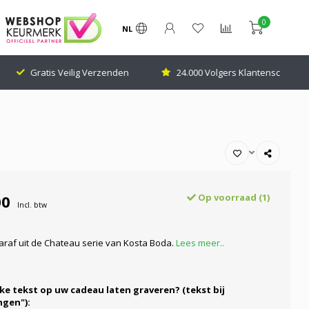
0
NL
Gratis Veilig Verzenden
24.000 Volgers Klantenscore: 9.1
00
Op voorraad (1)
Incl. btw
karaf uit de Chateau serie van Kosta Boda.
Lees meer..
ke tekst op uw cadeau laten graveren? (tekst bij
gen"):