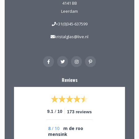
4141 BB
Leerdam
+31(0)345-637599
kristalglas@live.nl
Reviews
/
9.1
10
173 reviews
8
/
10
m de roo
mensink