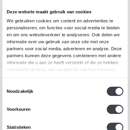
Deze website maakt gebruik van cookies
We gebruiken cookies om content en advertenties te
personaliseren, om functies voor social media te bieden
Kosta Boda sculptuur
Kosta Boda sculptuur Earth
en om ons websiteverkeer te analyseren. Ook delen we
Universe
Home
informatie over uw gebruik van onze site met onze
Sculptuur 'My Universe' uit
Sculptuur 'home' uit de Earth
partners voor social media, adverteren en analyse. Deze
de Earth serie van Kosta
serie van Kosta Boda.
partners kunnen deze gegevens combineren met andere
Boda ontworpen door Bertil ..
€219,00
€219,00
informatie die u aan ze heeft verstrekt of die ze hebben
verzameld op basis van uw gebruik van hun services.
Toestemmingsselectie
Noodzakelijk
Voorkeuren
Statistieken