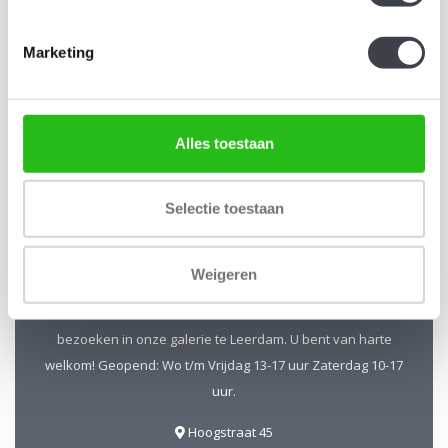
Schrijf je in voor onze nieuwsbrief
Marketing
Blijf up-to-date en ontvang 10% korting
Abonneer
Alles toestaan
Selectie toestaan
Kristal-Glas Leerdam
Weigeren
Kristal-Glas is de online Glas & Kristalwinkel voor al uw
Leerdamse Glaskunst en Kristal. Daarnaast kunt u ons
bezoeken in onze galerie te Leerdam. U bent van harte
welkom! Geopend: Wo t/m Vrijdag 13-17 uur Zaterdag 10-17
uur.
Hoogstraat 45