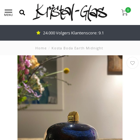
0
MENU
24.000 Volgers Klantenscore: 9.1
Home
/
Kosta Boda Earth Midnight