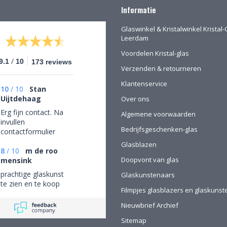
Informatie
Glaswinkel & Kristalwinkel Kristal-
Leerdam
Voordelen Kristal-glas
/
9.1
10
173 reviews
Verzenden & retourneren
Klantenservice
10
/
10
Stan
Uijtdehaag
Over ons
Erg fijn contact. Na
Algemene voorwaarden
invullen
Bedrijfsgeschenken-glas
contactformulier
gebeld en mijn
Glasblazen
persoonlijke wensen
8
/
10
m de roo
Doopvont van glas
besproken. Afspraak
mensink
gemaakt om in de
prachtige glaskunst
Glaskunstenaars
winkel de objecten te
te zien en te koop
bekijken en de
Filmpjes glasblazers en glaskuns
mogelijkheden
Nieuwbrief Archief
(uitgebreid graveren)
vorm te geven.
Sitemap