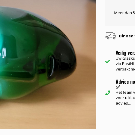
Meer dan 5
Binnen 1
Veilig ve
Uw Glasku
via PostNL.
verpakt me
Advies n
✅
Het team va
voor u kla
advies...