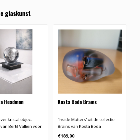
e glaskunst
da Headman
Kosta Boda Brains
K
ver kristal object
'Inside Matters' uit de collectie
'
an Bertil Vallien voor
Brains van Kosta Boda
B
..
€189,00
€