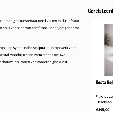
Gerelateerd
eroemde glaskunstenaar Bertil Vallien exclusief voor
en en is voorzien van certificaat. Het object genaamd
jn diep symbolische sculpturen. In zijn werk voor
kristal, waarbij licht en vorm steeds nieuwe
eschouwd als iconen van moderne glaskunst.
Kosta Bo
Prachtig zui
'Headman' v
Kosta Boda
€495,00