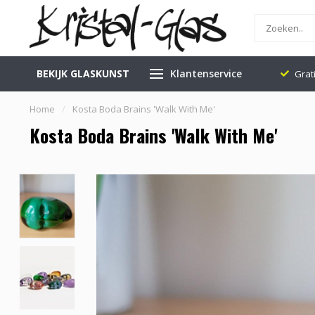
BEKIJK GLASKUNST
Klantenservice
: Bel
0345-637599
Echte Glaswinkel in Leerdam
Grat
Home
/
Kosta Boda Brains 'Walk With Me'
Kosta Boda Brains 'Walk With Me'