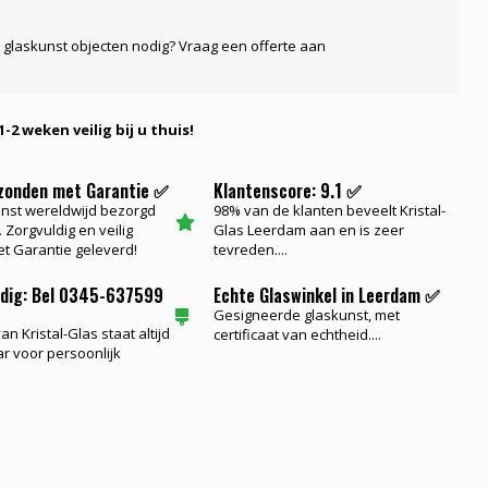
 glaskunst objecten nodig? Vraag een offerte aan
-2 weken veilig bij u thuis!
rzonden met Garantie ✅
Klantenscore: 9.1 ✅
nst wereldwijd bezorgd
98% van de klanten beveelt Kristal-
 Zorgvuldig en veilig
Glas Leerdam aan en is zeer
t Garantie geleverd!
tevreden....
odig: Bel 0345-637599
Echte Glaswinkel in Leerdam ✅
Gesigneerde glaskunst, met
n Kristal-Glas staat altijd
certificaat van echtheid....
ar voor persoonlijk