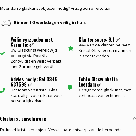
Meer dan 5 glaskunst objecten nodig? Vraag een offerte aan
Binnen 1-3 werkdagen veilig in huis
Veilig verzonden met
Klantenscore: 9.1 ✅
Garantie ✅
98% van de klanten beveelt
Uw Glaskunst wereldwijd
Kristal-Glas Leerdam aan en
bezorgd via PostNL.
is zeer tevreden....
Zorgvuldig en veilig verpakt
met Garantie geleverd!
Advies nodig: Bel 0345-
Echte Glaswinkel in
637599 ✅
Leerdam ✅
Het team van Kristal-Glas
Gesigneerde glaskunst, met
staat altijd voor u klaar voor
certificaat van echtheid....
persoonlijk advies...
Glaskunst omschrijving
Exclusief kristallen object 'Vessel' naar ontwerp van de beroemde