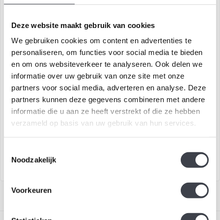
Deze website maakt gebruik van cookies
We gebruiken cookies om content en advertenties te
personaliseren, om functies voor social media te bieden
en om ons websiteverkeer te analyseren. Ook delen we
informatie over uw gebruik van onze site met onze
partners voor social media, adverteren en analyse. Deze
Kosta Boda four elements
Kosta Boda Bertil Vallien
partners kunnen deze gegevens combineren met andere
informatie die u aan ze heeft verstrekt of die ze hebben
Blauw Sculptuur 'four
Exclusief kristallen sculptuur
verzameld op basis van uw gebruik van hun services.
elements' uit de Blues serie
van Bertil Vallien
van Kosta Boda...
€129,00
€595,00
Toestemmingsselectie
Noodzakelijk
Voorkeuren