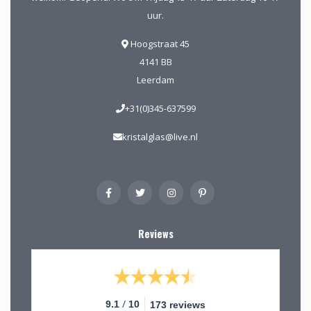
uur.
Hoogstraat 45
4141 BB
Leerdam
+31(0)345-637599
kristalglas@live.nl
Reviews
/
9.1
10
173 reviews