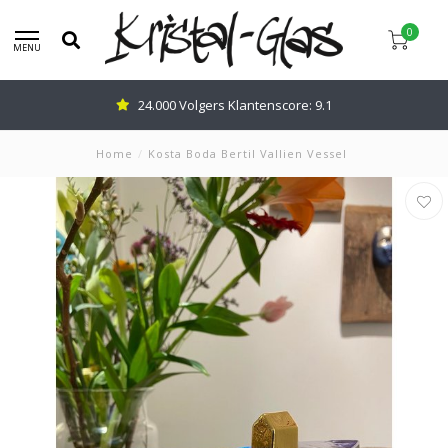
0
MENU
24.000 Volgers Klantenscore: 9.1
Home
/
Kosta Boda Bertil Vallien Vessel