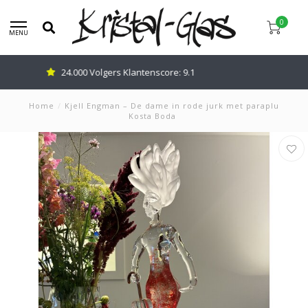
0
MENU
Advies nodig: Bel
0345-637599
Home
/
Kjell Engman – De dame in rode jurk met paraplu
Kosta Boda