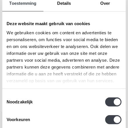
Toestemming
Details
Over
Deze website maakt gebruik van cookies
We gebruiken cookies om content en advertenties te
personaliseren, om functies voor social media te bieden
en om ons websiteverkeer te analyseren. Ook delen we
informatie over uw gebruik van onze site met onze
Glaskunst & Brons
Glaskunst & Brons
partners voor social media, adverteren en analyse. Deze
partners kunnen deze gegevens combineren met andere
informatie die u aan ze heeft verstrekt of die ze hebben
€2.250,00
€3.200,00
verzameld op basis van uw gebruik van hun services.
Prachtig gestileerd object van
Prachtig gestileerd object van
zuiver glas, brons en
zuiver glas, brons
bladgou..
Toestemmingsselectie
Noodzakelijk
Voorkeuren