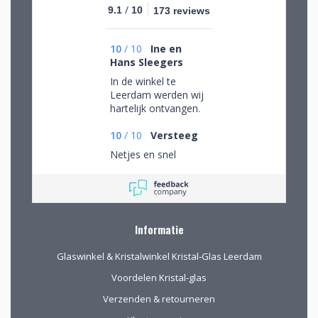
/
9.1
10
173 reviews
10
/
10
Ine en
Hans Sleegers
In de winkel te
Leerdam werden wij
hartelijk ontvangen.
Wij mochten rustig
rondkijken om alle
10
/
10
Versteeg
aanwezige pracht te
Netjes en snel
bewonderen en
mede op advies tot
de juiste keuzes te
komen. Omdat we
van ver kwamen
Informatie
werd de aangeboden
kop koffie zeer
Glaswinkel & Kristalwinkel Kristal-Glas Leerdam
gewaardeerd.
Voordelen Kristal-glas
Verzenden & retourneren