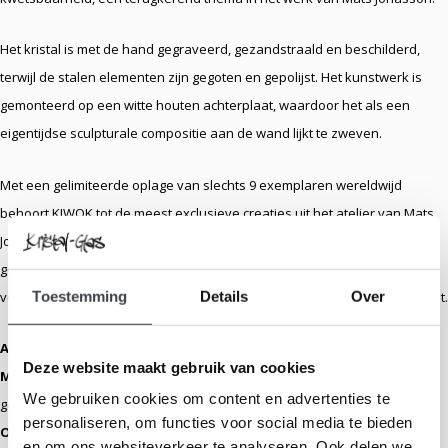
Het kristal is met de hand gegraveerd, gezandstraald en beschilderd,
terwijl de stalen elementen zijn gegoten en gepolijst. Het kunstwerk is
gemonteerd op een witte houten achterplaat, waardoor het als een
eigentijdse sculpturale compositie aan de wand lijkt te zweven.
Met een gelimiteerde oplage van slechts 9 exemplaren wereldwijd
behoort KIWOK tot de meest exclusieve creaties uit het atelier van Mats
Jonasson. Elk exemplaar wordt met de hand vervaardigd in Zweden,
gesigneerd door de kunstenaar en vormt een uitzonderlijk
Toestemming
Details
Over
verzamelobject voor liefhebbers van moderne Scandinavische glaskunst.
Afmetingen:
48 × 74 cm
Deze website maakt gebruik van cookies
Materiaal:
Gegraveerd, gezandstraald en beschilderd kristalglas,
We gebruiken cookies om content en advertenties te
gecombineerd met gegoten en gepolijst staal
personaliseren, om functies voor social media te bieden
Oplage:
Gelimiteerd tot 9 exemplaren wereldwijd
en om ons websiteverkeer te analyseren. Ook delen we