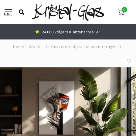
0
MENU
24.000 Volgers Klantenscore: 9.1
Home
/
Kiwok – De Onverzettelijke, die nooit terugwijkt