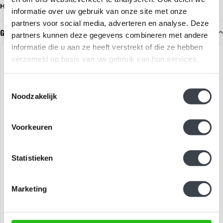
Herkomst:
Handgemaakt in Zweden, gesigneerd door Mats Jonasson.
informatie over uw gebruik van onze site met onze
partners voor social media, adverteren en analyse. Deze
Gerelateerde glaskunst
partners kunnen deze gegevens combineren met andere
informatie die u aan ze heeft verstrekt of die ze hebben
VERKOCHT
EXCLUSIEF
verzameld op basis van uw gebruik van hun services.
Toestemmingsselectie
Noodzakelijk
Voorkeuren
Kosta Boda Bertil Vallien
Kosta Boda Bertil Vallien
Statistieken
unica
unica - 'Marker'
Uniek wandobject van BERTIL
Uniek wandobject van BERTIL
Marketing
VALLIEN exclusief voor Kosta
VALLIEN exclusief voor Kosta
Boda..
Boda..
€0,00
€14.950,00