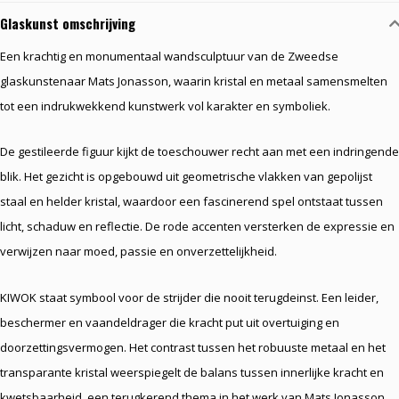
Glaskunst omschrijving
Een krachtig en monumentaal wandsculptuur van de Zweedse
glaskunstenaar
Mats Jonasson
, waarin kristal en metaal samensmelten
tot een indrukwekkend kunstwerk vol karakter en symboliek.
De gestileerde figuur kijkt de toeschouwer recht aan met een indringende
blik. Het gezicht is opgebouwd uit geometrische vlakken van gepolijst
staal en helder kristal, waardoor een fascinerend spel ontstaat tussen
licht, schaduw en reflectie. De rode accenten versterken de expressie en
verwijzen naar moed, passie en onverzettelijkheid.
KIWOK staat symbool voor de strijder die nooit terugdeinst. Een leider,
beschermer en vaandeldrager die kracht put uit overtuiging en
doorzettingsvermogen. Het contrast tussen het robuuste metaal en het
transparante kristal weerspiegelt de balans tussen innerlijke kracht en
kwetsbaarheid, een terugkerend thema in het werk van Mats Jonasson.