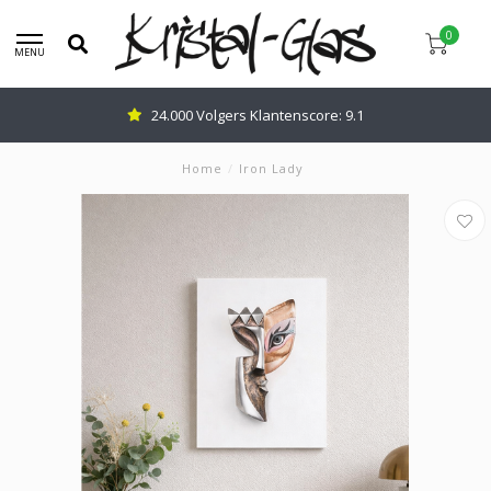
0
MENU
Advies nodig: Bel
0345-637599
Home
/
Iron Lady