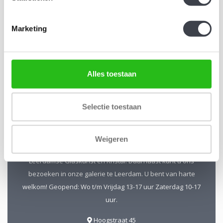
Schrijf je in voor onze nieuwsbrief
Marketing
Blijf up-to-date en ontvang 10% korting
Abonneer
Alles toestaan
Selectie toestaan
Kristal-Glas Leerdam
Weigeren
Kristal-Glas is de online Glas & Kristalwinkel voor al uw
Leerdamse Glaskunst en Kristal. Daarnaast kunt u ons
bezoeken in onze galerie te Leerdam. U bent van harte
welkom! Geopend: Wo t/m Vrijdag 13-17 uur Zaterdag 10-17
uur.
Hoogstraat 45