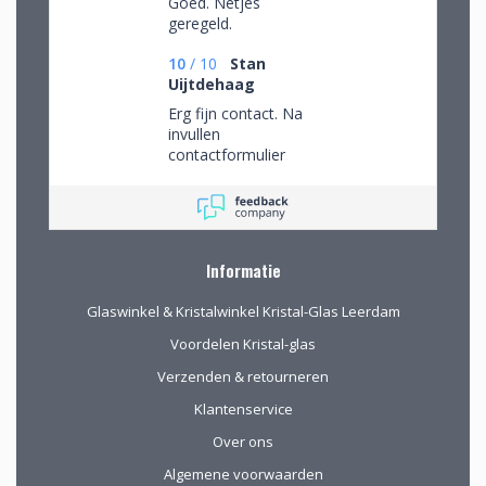
Goed. Netjes
geregeld.
10
/
10
Stan
Uijtdehaag
Erg fijn contact. Na
invullen
contactformulier
gebeld en mijn
persoonlijke wensen
besproken. Afspraak
gemaakt om in de
winkel de objecten te
Informatie
bekijken en de
mogelijkheden
Glaswinkel & Kristalwinkel Kristal-Glas Leerdam
(uitgebreid graveren)
vorm te geven.
Voordelen Kristal-glas
Verzenden & retourneren
Klantenservice
Over ons
Algemene voorwaarden