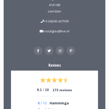
4141 BB
Leerdam
+31(0)345-637599
kristalglas@live.nl
Reviews
/
9.1
10
173 reviews
8
/
10
Hamminga