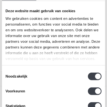
Deze website maakt gebruik van cookies
We gebruiken cookies om content en advertenties te
personaliseren, om functies voor social media te bieden
Kiwok – De Onverzettelijke
Kristallen Vlinder van Mats
en om ons websiteverkeer te analyseren. Ook delen we
Jonasson
informatie over uw gebruik van onze site met onze
€9.500,00
€1.950,00
partners voor social media, adverteren en analyse. Deze
partners kunnen deze gegevens combineren met andere
Een indrukwekkend
Handgemaakt kristallen
informatie die u aan ze heeft verstrekt of die ze hebben
wandsculptuur van Mats
kunstwerk van Mats
Jonasson waarin kri..
Jonasson: een deli..
verzameld op basis van uw gebruik van hun services.
Toestemmingsselectie
Noodzakelijk
Voorkeuren
Statistieken