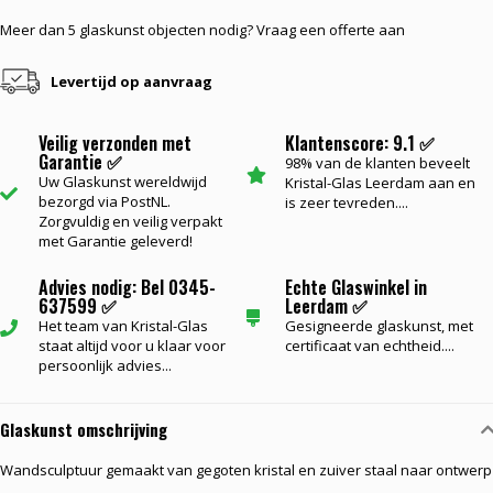
Meer dan 5 glaskunst objecten nodig? Vraag een offerte aan
Levertijd op aanvraag
Veilig verzonden met
Klantenscore: 9.1 ✅
Garantie ✅
98% van de klanten beveelt
Uw Glaskunst wereldwijd
Kristal-Glas Leerdam aan en
bezorgd via PostNL.
is zeer tevreden....
Zorgvuldig en veilig verpakt
met Garantie geleverd!
Advies nodig: Bel 0345-
Echte Glaswinkel in
637599 ✅
Leerdam ✅
Het team van Kristal-Glas
Gesigneerde glaskunst, met
staat altijd voor u klaar voor
certificaat van echtheid....
persoonlijk advies...
Glaskunst omschrijving
Wandsculptuur gemaakt van gegoten kristal en zuiver staal naar ontwerp