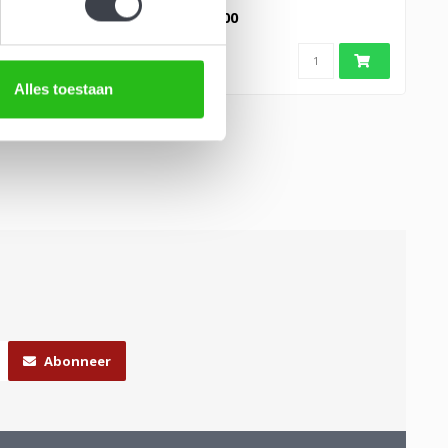
..
en lucht samenkome..
€795,00
Alles toestaan
Abonneer