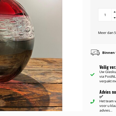
Meer dan 5
Binnen 
Veilig ve
Uw Glasku
via PostNL.
verpakt me
Advies n
✅
Het team va
voor u kla
advies...