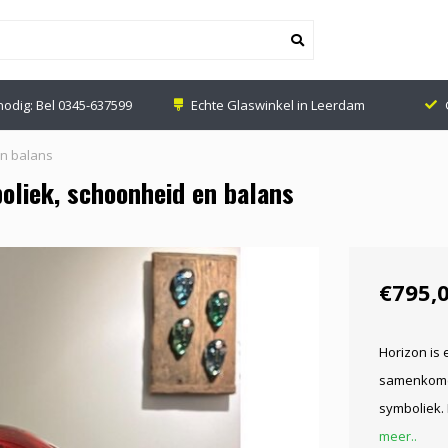
nodig: Bel
0345-637599
Echte Glaswinkel in Leerdam
en balans
oliek, schoonheid en balans
€795,
Horizon is e
samenkomen
symboliek.
meer..