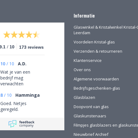
Informatie
Glaswinkel & Kristalwinkel Kristal-
Leerdam
Voordelen Kristal-glas
/
9.1
10
173 reviews
Verzenden & retourneren
Klantenservice
10
/
10
A.D.
Over ons
Wat je van een
bedrijf mag
Algemene voorwaarden
verwachten
Bedrijfsgeschenken-glas
8
/
10
Hamminga
Glasblazen
Goed. Netjes
Doopvont van glas
geregeld.
Glaskunstenaars
Filmpjes glasblazers en glaskuns
Nieuwbrief Archief