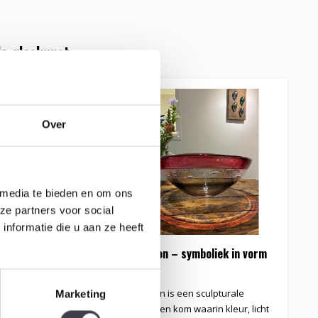
e glaskunst
LECTION
Over
 media te bieden en om ons
ze partners voor social
nformatie die u aan ze heeft
laskunst 'Vreugde
Horizon – symboliek in vorm
gevat
askunst object
Horizon is een sculpturale
Marketing
raan' met zuiver
kristallen kom waarin kleur, licht