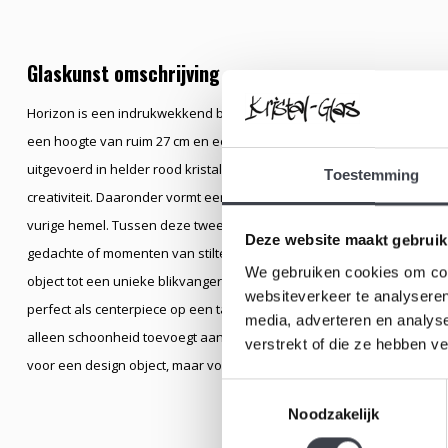
Glaskunst omschrijving
Horizon is een indrukwekkend bolvormig kunstobject van kristalglas d
een hoogte van ruim 27 cm en een gewicht van bijna 5 kilo is dit een 
uitgevoerd in helder rood kristal, warm en levendig als een ondergaa
Toestemming
creativiteit. Daaronder vormt een transparant grijze onderzijde het 
vurige hemel. Tussen deze twee lagen zweeft een heldere zone waari
Deze website maakt gebruik
gedachte of momenten van stilte. De bolle vorm, het spel van licht in
We gebruiken cookies om cont
object tot een unieke blikvanger die blijft boeien. Horizon is handg
websiteverkeer te analyseren
perfect als centerpiece op een tafel, zuil of in een vitrinekast. Een tij
media, adverteren en analys
alleen schoonheid toevoegt aan je interieur, maar ook uitnodigt tot be
verstrekt of die ze hebben v
voor een design object, maar voor een verhaal van contrast, evenwicht
Toestemmingsselectie
Noodzakelijk