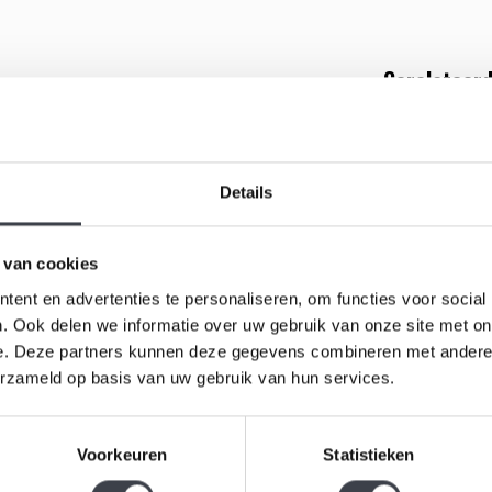
Gerelateerd
at symbool staat voor balans, energie en rust. Met
HUISCOL
krachtig statement in glaskunst. De bovenkant is
nde zon, een kleur die staat voor passie, kracht en
Details
kalme fundament, als een stille aarde onder een
n luchtbellen gevangen lijken als bevroren
 van cookies
 het glas en de symboliek van de horizon maken dit
ent en advertenties te personaliseren, om functies voor social
emaakt met oog voor detail en vakmanschap en past
. Ook delen we informatie over uw gebruik van onze site met on
dloos en krachtig kunstwerk in kristalglas, dat niet
e. Deze partners kunnen deze gegevens combineren met andere i
zinning. Wie Horizon in huis haalt, kiest niet zomaar
erzameld op basis van uw gebruik van hun services.
Leerdam g
 en innerlijke rust – gegoten in glas.
Traan'
Leerdam gl
Voorkeuren
Statistieken
'Vreugde T