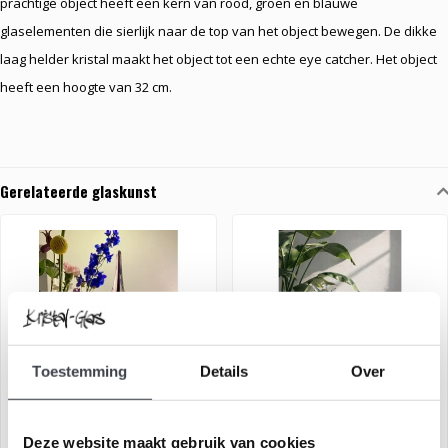
prachtige object heeft een kern van rood, groen en blauwe
glaselementen die sierlijk naar de top van het object bewegen. De dikke
laag helder kristal maakt het object tot een echte eye catcher. Het object
heeft een hoogte van 32 cm.
Gerelateerde glaskunst
Toestemming
Details
Over
Leerdam glaskunst
Kosta Boda 'Happy Dip Green'
Deze website maakt gebruik van cookies