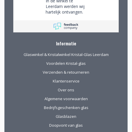
In de winkel te
Leerdam werden wij
hartelijk ontvangen.
Wij mochten rustig
rondkijken om alle
aanwezige pracht te
bewonderen en
mede op advies tot
Informatie
de juiste keuzes te
komen. Omdat we
Glaswinkel & Kristalwinkel Kristal-Glas Leerdam
van ver kwamen
werd de aangeboden
Voordelen Kristal-glas
kop koffie zeer
Verzenden & retourneren
gewaardeerd.
Klantenservice
Over ons
Algemene voorwaarden
Bedrijfsgeschenken-glas
Glasblazen
Doopvont van glas