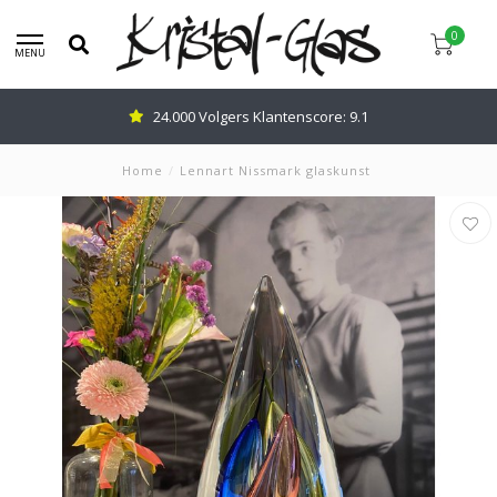
0
MENU
Advies nodig: Bel
0345-637599
Home
/
Lennart Nissmark glaskunst