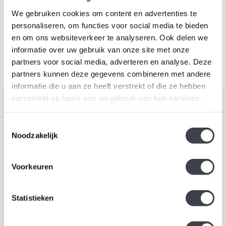
Limited
We gebruiken cookies om content en advertenties te
€209,00
€149,00
€169,00
personaliseren, om functies voor social media te bieden
en om ons websiteverkeer te analyseren. Ook delen we
Exclusieve glaskunst
Vrolijk en kleurrijk kristallen
informatie over uw gebruik van onze site met onze
‘Regenboogdruppel’ van
kunstwerk Happy Dip Green,
partners voor social media, adverteren en analyse. Deze
Patrick de Keijz..
o..
partners kunnen deze gegevens combineren met andere
informatie die u aan ze heeft verstrekt of die ze hebben
verzameld op basis van uw gebruik van hun services.
Toestemmingsselectie
Noodzakelijk
Voorkeuren
Schrijf je in voor onze nieuwsbrief
Statistieken
Blijf up-to-date en ontvang 10% korting