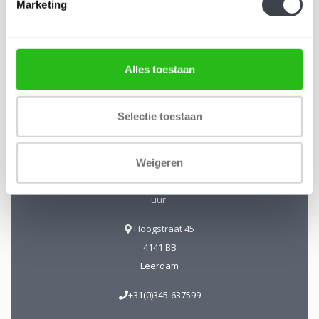
Abonneer
Marketing
Alles toestaan
Kristal-Glas Leerdam
Selectie toestaan
Kristal-Glas is de online Glas & Kristalwinkel voor al uw
Leerdamse Glaskunst en Kristal. Daarnaast kunt u ons
bezoeken in onze galerie te Leerdam. U bent van harte
Weigeren
welkom! Geopend: Wo t/m Vrijdag 13-17 uur Zaterdag 10-17
uur.
Hoogstraat 45
4141 BB
Leerdam
+31(0)345-637599