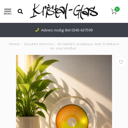
0
MENU
Advies nodig: Bel
0345-637599
Home
/
Gouden Horizon – Kristallen sculptuur met lichtkern
en zuurstofbel