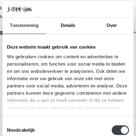
Een stijlvolle blikvanger voor een dressoir, sidetable of vensterbank—
tijdloos, warm en met een serene uitstraling.
Toestemming
Details
Over
Gerelateerde glaskunst
Deze website maakt gebruik van cookies
We gebruiken cookies om content en advertenties te
personaliseren, om functies voor social media te bieden
en om ons websiteverkeer te analyseren. Ook delen we
informatie over uw gebruik van onze site met onze
partners voor social media, adverteren en analyse. Deze
partners kunnen deze gegevens combineren met andere
informatie die u aan ze heeft verstrekt of die ze hebben
Danseres van zuiver kristal
Kristallen Bloem – Robijn
verzameld op basis van uw gebruik van hun services.
Elegant kristallen object
Een elegante kristallen
Toestemmingsselectie
Noodzakelijk
geïnspireerd op een
bloem in robijnrood, verrijkt