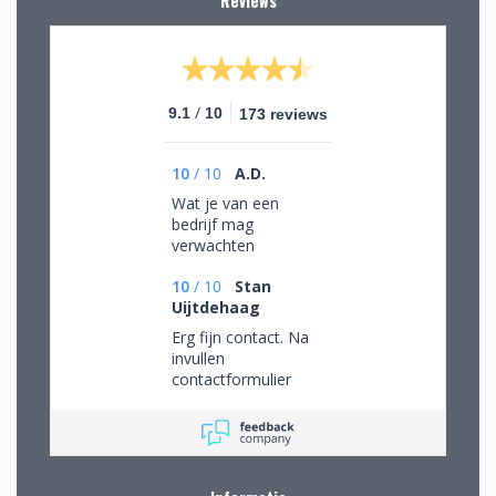
Reviews
/
9.1
10
173 reviews
10
/
10
A.D.
Wat je van een
bedrijf mag
verwachten
10
/
10
Stan
Uijtdehaag
Erg fijn contact. Na
invullen
contactformulier
gebeld en mijn
persoonlijke wensen
besproken. Afspraak
gemaakt om in de
winkel de objecten te