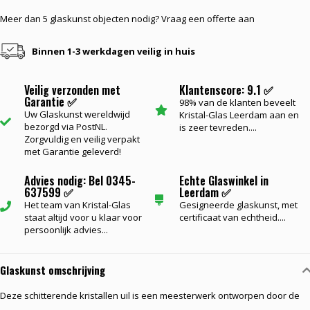
Meer dan 5 glaskunst objecten nodig? Vraag een offerte aan
Binnen 1-3 werkdagen veilig in huis
Veilig verzonden met
Klantenscore: 9.1 ✅
Garantie ✅
98% van de klanten beveelt
Uw Glaskunst wereldwijd
Kristal-Glas Leerdam aan en
bezorgd via PostNL.
is zeer tevreden....
Zorgvuldig en veilig verpakt
met Garantie geleverd!
Advies nodig: Bel 0345-
Echte Glaswinkel in
637599 ✅
Leerdam ✅
Het team van Kristal-Glas
Gesigneerde glaskunst, met
staat altijd voor u klaar voor
certificaat van echtheid....
persoonlijk advies...
Glaskunst omschrijving
Deze schitterende kristallen uil is een meesterwerk ontworpen door de