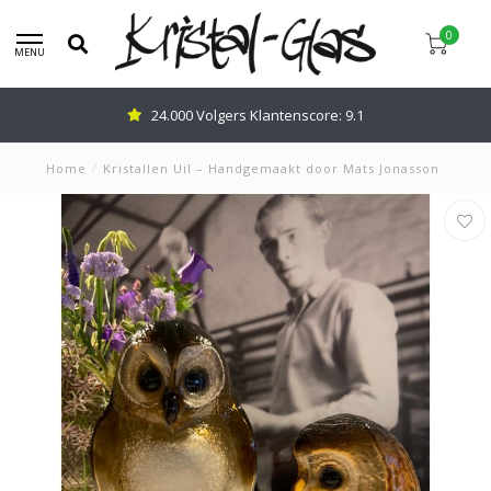
0
MENU
24.000 Volgers Klantenscore: 9.1
Home
/
Kristallen Uil – Handgemaakt door Mats Jonasson