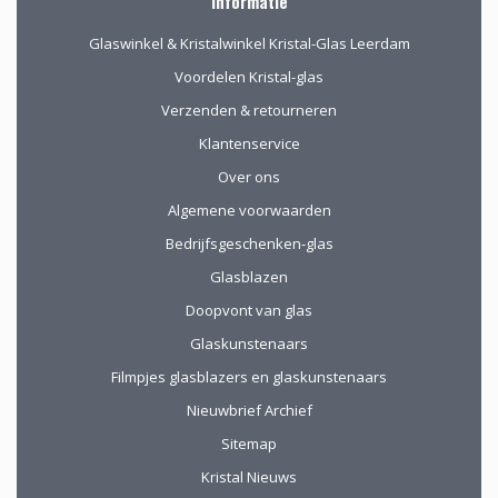
Informatie
bekijken en de
mogelijkheden
Glaswinkel & Kristalwinkel Kristal-Glas Leerdam
(uitgebreid graveren)
vorm te geven.
Voordelen Kristal-glas
Verzenden & retourneren
Klantenservice
Over ons
Algemene voorwaarden
Bedrijfsgeschenken-glas
Glasblazen
Doopvont van glas
Glaskunstenaars
Filmpjes glasblazers en glaskunstenaars
Nieuwbrief Archief
Sitemap
Kristal Nieuws