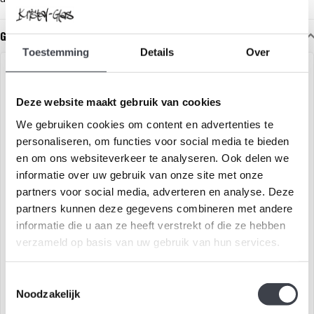
Gerelateerde glaskunst
Toestemming
Details
Over
Deze website maakt gebruik van cookies
We gebruiken cookies om content en advertenties te
personaliseren, om functies voor social media te bieden
en om ons websiteverkeer te analyseren. Ook delen we
informatie over uw gebruik van onze site met onze
partners voor social media, adverteren en analyse. Deze
Glazen uil Mats Jonasson
Mats Jonasson uil
partners kunnen deze gegevens combineren met andere
informatie die u aan ze heeft verstrekt of die ze hebben
verzameld op basis van uw gebruik van hun services.
Prachtige uil naar ontwerp
Handgeschilderde Uil in
van Mats Jonasson
Kristal - Ontwerp van Mats
Jonasson
Toestemmingsselectie
€349,00
€149,00
Noodzakelijk