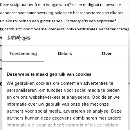
Deze sculptuur heeft een hoogte van 47 cm en nodigt uit tot bewuste
aandacht over samenwerking, balans en het respecteren van elkaars
unieke rol binnen een groter geheel.
Samenspel
is een expressief
kunstobject voor moderne interieurs, ontvangstruimtes, vergaderlocaties
en elke omgeving waarin dialoog, harmonie en menselijke interactie
worden gevierd.
Toestemming
Details
Over
Voeg een krachtig symbool van verbondenheid toe aan uw ruimte – met
een kunstwerk dat zowel visueel als inhoudelijk inspireert.
Deze website maakt gebruik van cookies
Gerelateerde glaskunst
We gebruiken cookies om content en advertenties te
personaliseren, om functies voor social media te bieden
en om ons websiteverkeer te analyseren. Ook delen we
SAMEN ÉÉN
informatie over uw gebruik van onze site met onze
partners voor social media, adverteren en analyse. Deze
partners kunnen deze gegevens combineren met andere
informatie die u aan ze heeft verstrekt of die ze hebben