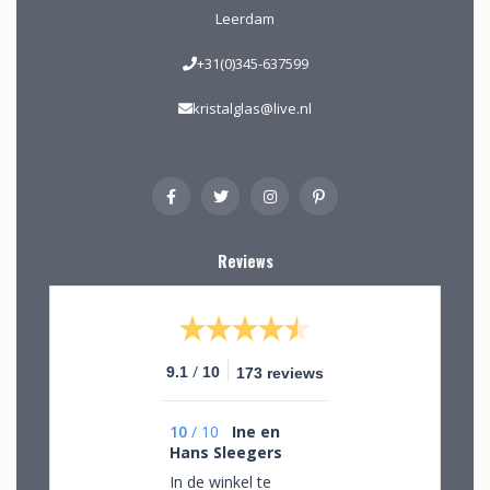
Leerdam
+31(0)345-637599
kristalglas@live.nl
Reviews
/
9.1
10
173 reviews
10
/
10
Ine en
Hans Sleegers
In de winkel te