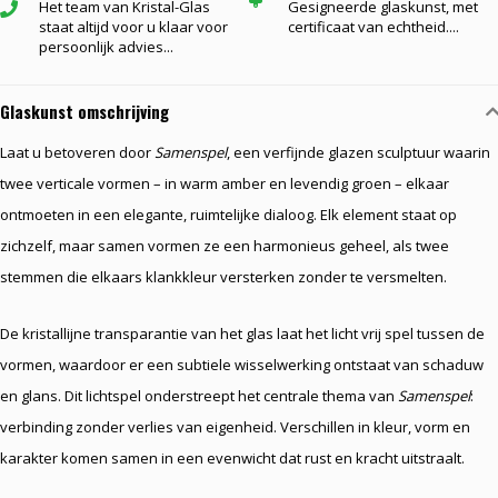
Het team van Kristal-Glas
Gesigneerde glaskunst, met
staat altijd voor u klaar voor
certificaat van echtheid....
persoonlijk advies...
Glaskunst omschrijving
Laat u betoveren door
Samenspel
, een verfijnde glazen sculptuur waarin
twee verticale vormen – in warm amber en levendig groen – elkaar
ontmoeten in een elegante, ruimtelijke dialoog. Elk element staat op
zichzelf, maar samen vormen ze een harmonieus geheel, als twee
stemmen die elkaars klankkleur versterken zonder te versmelten.
De kristallijne transparantie van het glas laat het licht vrij spel tussen de
vormen, waardoor er een subtiele wisselwerking ontstaat van schaduw
en glans. Dit lichtspel onderstreept het centrale thema van
Samenspel
:
verbinding zonder verlies van eigenheid. Verschillen in kleur, vorm en
karakter komen samen in een evenwicht dat rust en kracht uitstraalt.