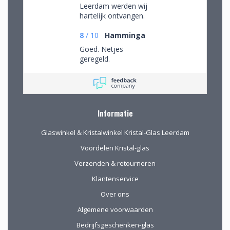
Leerdam werden wij
hartelijk ontvangen.
Wij mochten rustig
rondkijken om alle
8
/
10
Hamminga
aanwezige pracht te
Goed. Netjes
bewonderen en
geregeld.
mede op advies tot
de juiste keuzes te
komen. Omdat we
van ver kwamen
werd de aangeboden
Informatie
kop koffie zeer
gewaardeerd.
Glaswinkel & Kristalwinkel Kristal-Glas Leerdam
Voordelen Kristal-glas
Verzenden & retourneren
Klantenservice
Over ons
Algemene voorwaarden
Bedrijfsgeschenken-glas