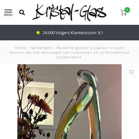
0
MENU
Advies nodig: Bel
0345-637599
Home
/
Samenspel – Moderne glazen sculptuur in twee
kleuren die het samenspel van contrasten en verbondenheid
symboliseert