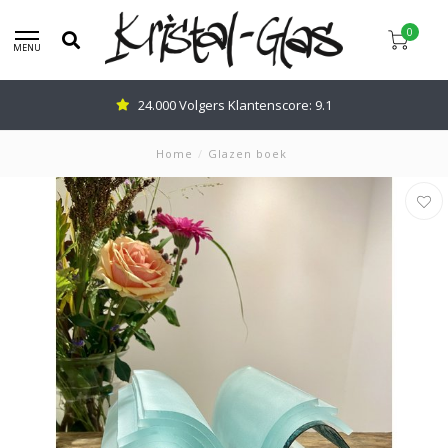
0
MENU
24.000 Volgers Klantenscore: 9.1
Home
/
Glazen boek