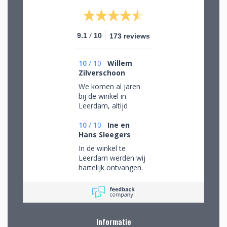
/
9.1
10
173 reviews
10
/
10
Willem
Zilverschoon
We komen al jaren
bij de winkel in
Leerdam, altijd
mooie objecten
waar we een aantal
10
/
10
Ine en
van gekocht hebben.
Hans Sleegers
Na onze verhuizing
In de winkel te
naar Drenthe voor
Leerdam werden wij
het eerst via de site
hartelijk ontvangen.
gekocht. De website
Wij mochten rustig
geeft prima
rondkijken om alle
informatie, de
aanwezige pracht te
verpakking voor
bewonderen en
verzending van het
mede op advies tot
kwetsbare glas is
Informatie
de juiste keuzes te