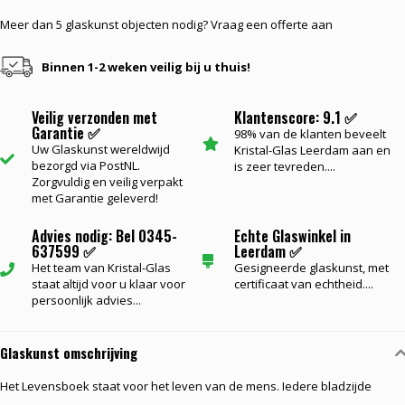
Meer dan 5 glaskunst objecten nodig? Vraag een offerte aan
Binnen 1-2 weken veilig bij u thuis!
Veilig verzonden met
Klantenscore: 9.1 ✅
Garantie ✅
98% van de klanten beveelt
Uw Glaskunst wereldwijd
Kristal-Glas Leerdam aan en
bezorgd via PostNL.
is zeer tevreden....
Zorgvuldig en veilig verpakt
met Garantie geleverd!
Advies nodig: Bel 0345-
Echte Glaswinkel in
637599 ✅
Leerdam ✅
Het team van Kristal-Glas
Gesigneerde glaskunst, met
staat altijd voor u klaar voor
certificaat van echtheid....
persoonlijk advies...
Glaskunst omschrijving
Het Levensboek staat voor het leven van de mens. Iedere bladzijde