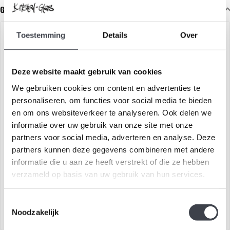
Gerelateerde glaskunst
Toestemming
Details
Over
Deze website maakt gebruik van cookies
We gebruiken cookies om content en advertenties te
personaliseren, om functies voor social media te bieden
en om ons websiteverkeer te analyseren. Ook delen we
informatie over uw gebruik van onze site met onze
Glazen boek
Glazen Boekje met Messing
partners voor social media, adverteren en analyse. Deze
Omslag – Limited Edition
partners kunnen deze gegevens combineren met andere
informatie die u aan ze heeft verstrekt of die ze hebben
Glazen boek van Nederlands
Glazen boek van Nederlands
verzameld op basis van uw gebruik van hun services.
fabricaat
fabricaat
€149,00
€299,00
Toestemmingsselectie
Noodzakelijk