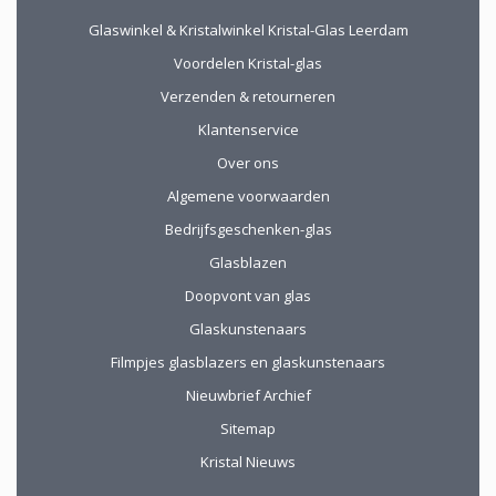
uitstekend!
komen. Omdat we
Glaswinkel & Kristalwinkel Kristal-Glas Leerdam
van ver kwamen
werd de aangeboden
Voordelen Kristal-glas
kop koffie zeer
Verzenden & retourneren
gewaardeerd.
Klantenservice
Over ons
Algemene voorwaarden
Bedrijfsgeschenken-glas
Glasblazen
Doopvont van glas
Glaskunstenaars
Filmpjes glasblazers en glaskunstenaars
Nieuwbrief Archief
Sitemap
Kristal Nieuws