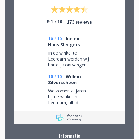
/
9.1
10
173 reviews
10
/
10
Ine en
Hans Sleegers
In de winkel te
Leerdam werden wij
hartelijk ontvangen.
Wij mochten rustig
rondkijken om alle
10
/
10
Willem
aanwezige pracht te
Zilverschoon
bewonderen en
We komen al jaren
mede op advies tot
bij de winkel in
de juiste keuzes te
Leerdam, altijd
komen. Omdat we
mooie objecten
van ver kwamen
waar we een aantal
werd de aangeboden
van gekocht hebben.
kop koffie zeer
Na onze verhuizing
gewaardeerd.
naar Drenthe voor
Informatie
het eerst via de site