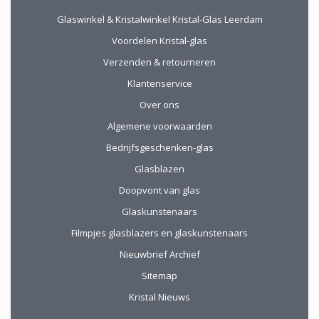
gekocht. De website
Glaswinkel & Kristalwinkel Kristal-Glas Leerdam
geeft prima
informatie, de
Voordelen Kristal-glas
verpakking voor
Verzenden & retourneren
verzending van het
kwetsbare glas is
Klantenservice
uitstekend!
Over ons
Algemene voorwaarden
Bedrijfsgeschenken-glas
Glasblazen
Doopvont van glas
Glaskunstenaars
Filmpjes glasblazers en glaskunstenaars
Nieuwbrief Archief
Sitemap
Kristal Nieuws