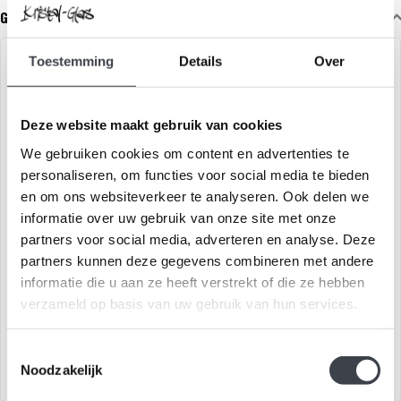
Gerelateerde glaskunst
Toestemming
Details
Over
Deze website maakt gebruik van cookies
We gebruiken cookies om content en advertenties te
personaliseren, om functies voor social media te bieden
en om ons websiteverkeer te analyseren. Ook delen we
informatie over uw gebruik van onze site met onze
Batzeba Gold
Glaskunst & Brons
partners voor social media, adverteren en analyse. Deze
partners kunnen deze gegevens combineren met andere
informatie die u aan ze heeft verstrekt of die ze hebben
Limited edition van Mats
Prachtig bronzen beeld met
verzameld op basis van uw gebruik van hun services.
Jonasson
daarin een gekleurd
glaselement
€950,00
€2.400,00
Toestemmingsselectie
Noodzakelijk