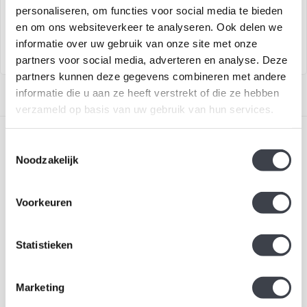
Prachtig glaskunst object
Samen 1 is een
personaliseren, om functies voor social media te bieden
'Vuur' uit de serie 4
glaskunstobject ontworpen
en om ons websiteverkeer te analyseren. Ook delen we
elementen
door Patrick de Kei..
informatie over uw gebruik van onze site met onze
partners voor social media, adverteren en analyse. Deze
partners kunnen deze gegevens combineren met andere
informatie die u aan ze heeft verstrekt of die ze hebben
verzameld op basis van uw gebruik van hun services.
Toestemmingsselectie
Noodzakelijk
Voorkeuren
Schrijf je in voor onze nieuwsbrief
Blijf up-to-date en ontvang 10% korting
Statistieken
Abonneer
Marketing