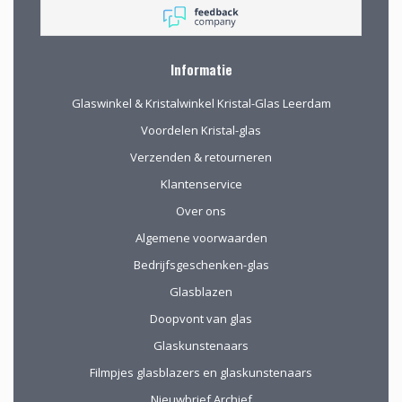
mogelijkheden
(uitgebreid graveren)
vorm te geven.
Informatie
Glaswinkel & Kristalwinkel Kristal-Glas Leerdam
Voordelen Kristal-glas
Verzenden & retourneren
Klantenservice
Over ons
Algemene voorwaarden
Bedrijfsgeschenken-glas
Glasblazen
Doopvont van glas
Glaskunstenaars
Filmpjes glasblazers en glaskunstenaars
Nieuwbrief Archief