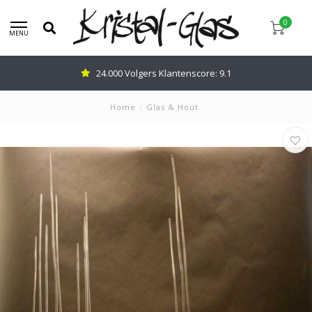
0
MENU
Advies nodig: Bel
0345-637599
Home
/
Glas & Hout