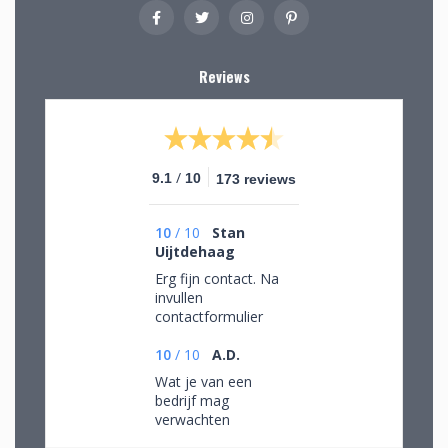
Reviews
/
9.1
10
173 reviews
10
/
10
Stan
Uijtdehaag
Erg fijn contact. Na
invullen
contactformulier
gebeld en mijn
persoonlijke wensen
10
/
10
A.D.
besproken. Afspraak
Wat je van een
gemaakt om in de
bedrijf mag
winkel de objecten te
verwachten
bekijken en de