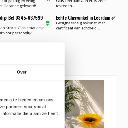
 Zorgvuldig en veilig
Glas Leerdam aan en is zeer
t Garantie geleverd!
tevreden....
odig: Bel 0345-637599
Echte Glaswinkel in Leerdam ✅
Gesigneerde glaskunst, met
n Kristal-Glas staat altijd
certificaat van echtheid....
ar voor persoonlijk
e glaskunst
Over
 media te bieden en om ons
ze partners voor social
nformatie die u aan ze heeft