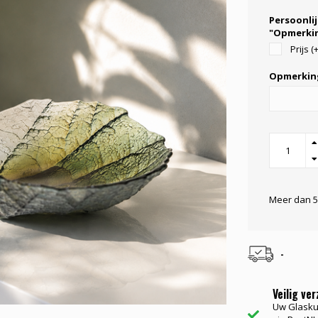
Persoonlij
"Opmerkin
Prijs (
Opmerkin
Meer dan 5
-
Veilig ve
Uw Glasku