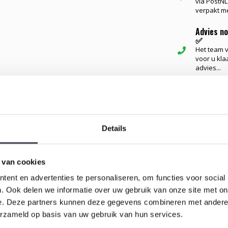
via PostNL.
verpakt me
Advies n
✅
Het team va
voor u kla
advies...
Gerelateerd
Details
 de organische lijnen van een blad, compleet met
ingen geven het werk diepte en warmte, alsof het
 van cookies
fijning maakt
Folia
zowel een kunstwerk als een
ent en advertenties te personaliseren, om functies voor social
ter van 34 cm.
. Ook delen we informatie over uw gebruik van onze site met on
e. Deze partners kunnen deze gegevens combineren met andere i
erzameld op basis van uw gebruik van hun services.