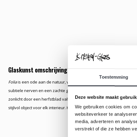
Glaskunst omschrijving
Toestemming
Folia
is een ode aan de natuur, vormgegeven in glas. Het object volgt
subtiele nerven en een zachte golf langs de rand. De groene schaker
Deze website maakt gebruik
zonlicht door een herfstblad valt. Deze combinatie van kracht en ver
We gebruiken cookies om cont
stijlvol object voor elk interieur. Het prachtige object heeft een diame
websiteverkeer te analyseren
media, adverteren en analys
verstrekt of die ze hebben v