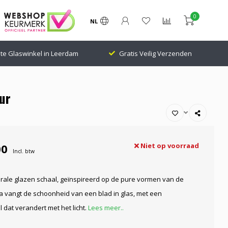
0
NL
te Glaswinkel in Leerdam
Gratis Veilig Verzenden
ur
00
Niet op voorraad
Incl. btw
urale glazen schaal, geïnspireerd op de pure vormen van de
ia vangt de schoonheid van een blad in glas, met een
 dat verandert met het licht.
Lees meer..