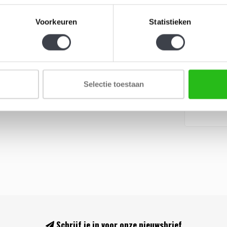
Voorkeuren
Statistieken
Klaprooss
Mats Jon
De Klaproo
Jonasson c
schoonheid
Selectie toestaan
€109,00
met..
Schrijf je in voor onze nieuwsbrief