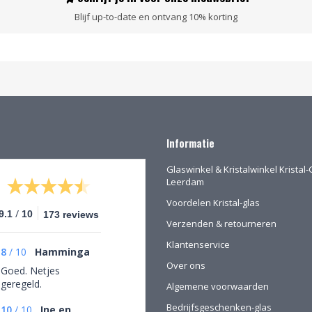
Blijf up-to-date en ontvang 10% korting
Informatie
Glaswinkel & Kristalwinkel Kristal-
Leerdam
Voordelen Kristal-glas
/
9.1
10
173 reviews
Verzenden & retourneren
Klantenservice
8
/
10
Hamminga
Over ons
Goed. Netjes
geregeld.
Algemene voorwaarden
Bedrijfsgeschenken-glas
10
/
10
Ine en