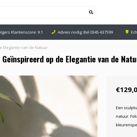
olgers Klantenscore: 9.1
Advies nodig: Bel
0345-637599
Ech
e Elegantie van de Natuur
Geïnspireerd op de Elegantie van de Natu
€129,
Een sculpt
natuur. Fol
kleurenspel