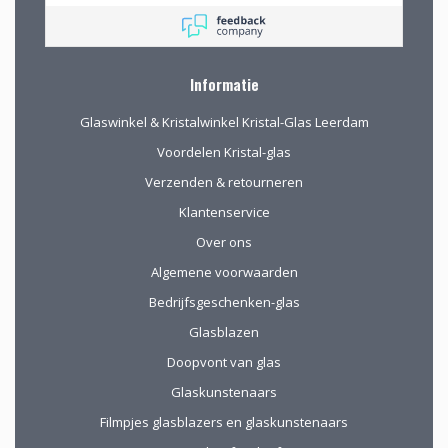
rondkijken om alle
aanwezige pracht te
bewonderen en
mede op advies tot
Informatie
de juiste keuzes te
komen. Omdat we
Glaswinkel & Kristalwinkel Kristal-Glas Leerdam
van ver kwamen
werd de aangeboden
Voordelen Kristal-glas
kop koffie zeer
Verzenden & retourneren
gewaardeerd.
Klantenservice
Over ons
Algemene voorwaarden
Bedrijfsgeschenken-glas
Glasblazen
Doopvont van glas
Glaskunstenaars
Filmpjes glasblazers en glaskunstenaars