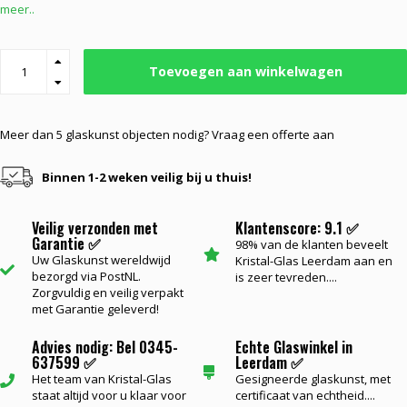
meer..
Toevoegen aan winkelwagen
Meer dan 5 glaskunst objecten nodig? Vraag een offerte aan
Binnen 1-2 weken veilig bij u thuis!
Veilig verzonden met
Klantenscore: 9.1 ✅
Garantie ✅
98% van de klanten beveelt
Uw Glaskunst wereldwijd
Kristal-Glas Leerdam aan en
bezorgd via PostNL.
is zeer tevreden....
Zorgvuldig en veilig verpakt
met Garantie geleverd!
Advies nodig: Bel 0345-
Echte Glaswinkel in
637599 ✅
Leerdam ✅
Het team van Kristal-Glas
Gesigneerde glaskunst, met
staat altijd voor u klaar voor
certificaat van echtheid....