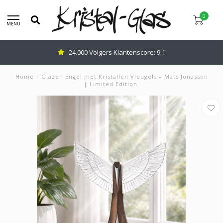
0
MENU
24.000 Volgers Klantenscore: 9.1
Home
/
Glazen Engel met Kristallen Vleugels – Mats Jonasson
| Limited Edition