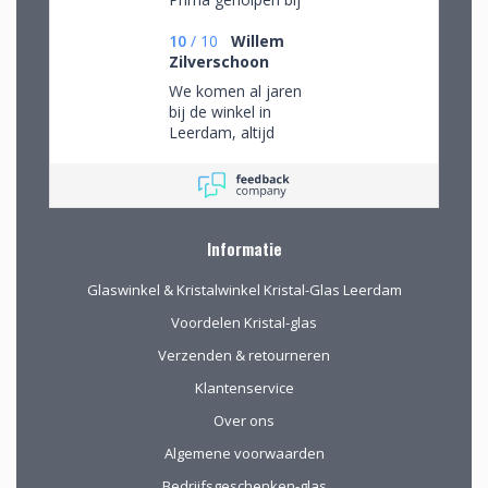
het uitzoeken van
schitterend glaswerk
10
/
10
Willem
Zilverschoon
We komen al jaren
bij de winkel in
Leerdam, altijd
mooie objecten
waar we een aantal
van gekocht hebben.
Na onze verhuizing
naar Drenthe voor
Informatie
het eerst via de site
gekocht. De website
Glaswinkel & Kristalwinkel Kristal-Glas Leerdam
geeft prima
informatie, de
Voordelen Kristal-glas
verpakking voor
Verzenden & retourneren
verzending van het
kwetsbare glas is
Klantenservice
uitstekend!
Over ons
Algemene voorwaarden
Bedrijfsgeschenken-glas