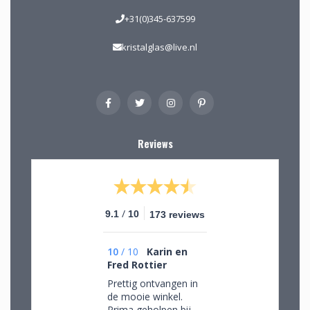
+31(0)345-637599
kristalglas@live.nl
Reviews
/
9.1
10
173 reviews
10
/
10
Karin en
Fred Rottier
Prettig ontvangen in
de mooie winkel.
Prima geholpen bij