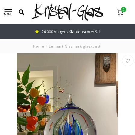
0
MENU
24.000 Volgers Klantenscore: 9.1
Home
/
Lennart Nissmark glaskunst