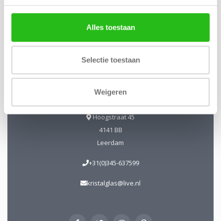
Kristal-Glas Leerdam
Alles toestaan
Kristal-Glas is de online Glas & Kristalwinkel voor al uw
Leerdamse Glaskunst en Kristal. Daarnaast kunt u ons
Selectie toestaan
bezoeken in onze galerie te Leerdam. U bent van harte
welkom! Geopend: Wo t/m Vrijdag 13-17 uur Zaterdag 10-17
Weigeren
uur.
Hoogstraat 45
4141 BB
Leerdam
+31(0)345-637599
kristalglas@live.nl