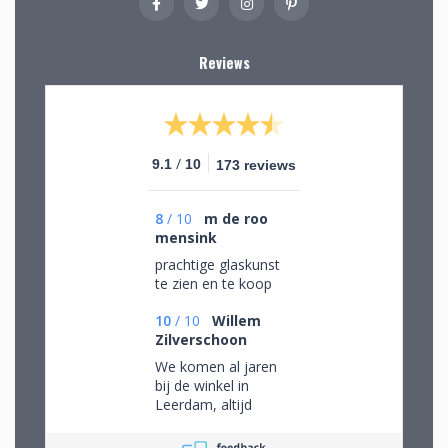
Reviews
/
9.1
10
173 reviews
8
/
10
m de roo
mensink
prachtige glaskunst
te zien en te koop
10
/
10
Willem
Zilverschoon
We komen al jaren
bij de winkel in
Leerdam, altijd
mooie objecten
waar we een aantal