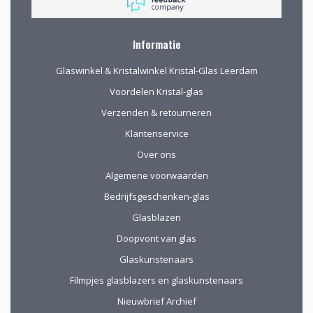
van gekocht hebben.
Na onze verhuizing
naar Drenthe voor
Informatie
het eerst via de site
gekocht. De website
Glaswinkel & Kristalwinkel Kristal-Glas Leerdam
geeft prima
informatie, de
Voordelen Kristal-glas
verpakking voor
Verzenden & retourneren
verzending van het
kwetsbare glas is
Klantenservice
uitstekend!
Over ons
Algemene voorwaarden
Bedrijfsgeschenken-glas
Glasblazen
Doopvont van glas
Glaskunstenaars
Filmpjes glasblazers en glaskunstenaars
Nieuwbrief Archief