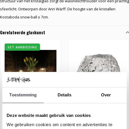
structuur van het kristalglas zorgt de waxinelichthouder voor een prachtig
sfeerlicht. Ontworpen door Ann Wärff. De hoogte van de kristallen
Kostaboda snow-ball ± 7cm.
Gerelateerde glaskunst
SET AANBIEDING
Toestemming
Details
Over
Kosta Boda Set Snowballs
Waxinelichthouder Snowball
Deze website maakt gebruik van cookies
Tijdloze Kosta Boda
Waxinelichthouder uit de
We gebruiken cookies om content en advertenties te
waxinelichthouders
Snowball serie van Kosta