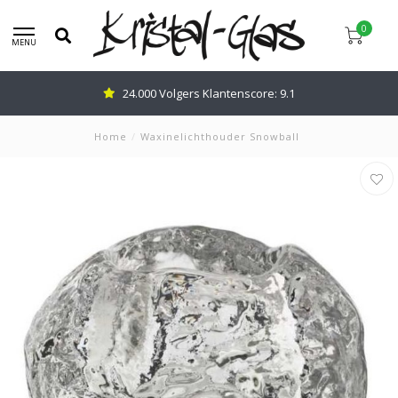
0
MENU
24.000 Volgers Klantenscore: 9.1
Home
/
Waxinelichthouder Snowball