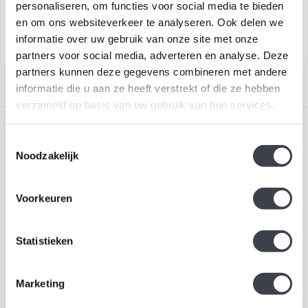
personaliseren, om functies voor social media te bieden
'Snowballs' van zuiver
Boda.
€89,00
€39,00
€103,00
kristal...
en om ons websiteverkeer te analyseren. Ook delen we
informatie over uw gebruik van onze site met onze
partners voor social media, adverteren en analyse. Deze
partners kunnen deze gegevens combineren met andere
informatie die u aan ze heeft verstrekt of die ze hebben
verzameld op basis van uw gebruik van hun services.
Toestemmingsselectie
Noodzakelijk
Voorkeuren
Schrijf je in voor onze nieuwsbrief
Blijf up-to-date en ontvang 10% korting
Statistieken
Abonneer
Marketing