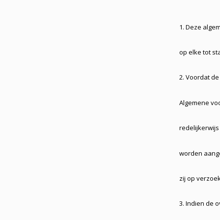
1. Deze algem
op elke tot s
2. Voordat de
Algemene voo
redelijkerwij
worden aangeg
zij op verzo
3. Indien de 