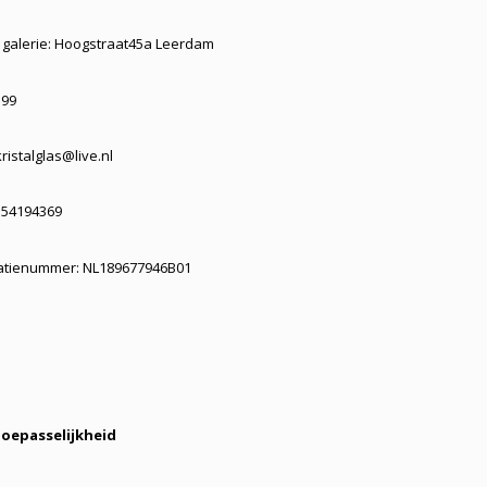
galerie: Hoogstraat45a Leerdam
599
kristalglas@live.nl
 54194369
catienummer: NL189677946B01
Toepasselijkheid