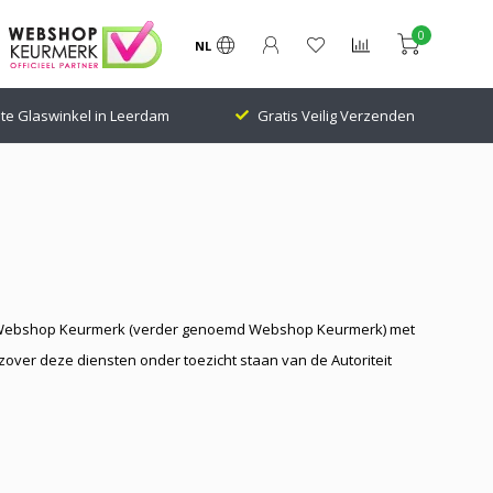
0
NL
te Glaswinkel in Leerdam
Gratis Veilig Verzenden
ng Webshop Keurmerk (verder genoemd Webshop Keurmerk) met
 zover deze diensten onder toezicht staan van de Autoriteit