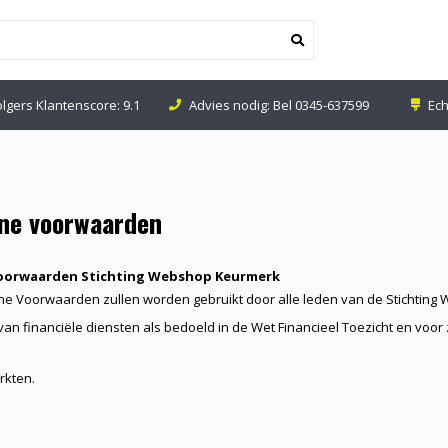
olgers Klantenscore: 9.1
Advies nodig: Bel
0345-637599
Ech
ne voorwaarden
oorwaarden Stichting Webshop Keurmerk
e Voorwaarden zullen worden gebruikt door alle leden van de Stichti
van financiële diensten als bedoeld in de Wet Financieel Toezicht en voor
rkten.