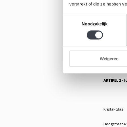
verstrekt of die ze hebben v
Duurtransacti
in de tijd is g
Toestemmingsselectie
Noodzakelijk
Duurzame geg
manier die to
Weigeren
ARTIKEL 2 - 
Kristal-Glas
Hoogstraat 4