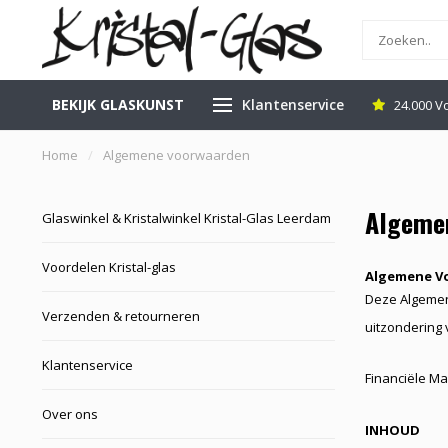
BEKIJK GLASKUNST
Klantenservice
inkel in Leerdam
Gratis Veilig Verzenden
24.000 V
Home
/
Algemene voorwaarden
Algeme
Glaswinkel & Kristalwinkel Kristal-Glas Leerdam
Voordelen Kristal-glas
Algemene V
Deze Algemen
Verzenden & retourneren
uitzondering 
Klantenservice
Financiële Ma
Over ons
INHOUD