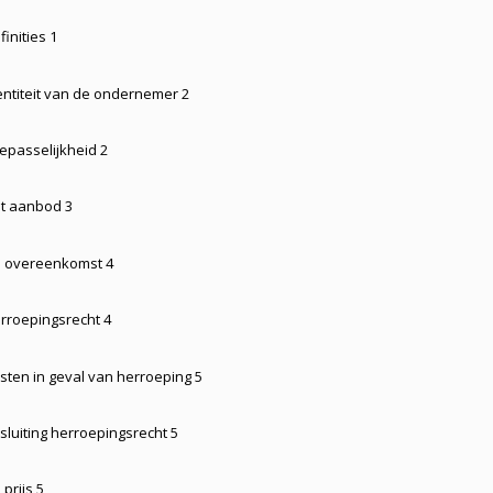
finities 1
dentiteit van de ondernemer 2
oepasselijkheid 2
et aanbod 3
e overeenkomst 4
erroepingsrecht 4
osten in geval van herroeping 5
tsluiting herroepingsrecht 5
 prijs 5