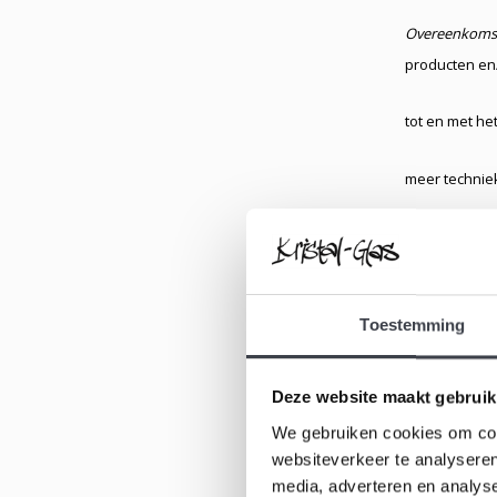
Overeenkomst
producten en/
tot en met he
meer technie
Techniek voor
van een over
Toestemming
Bedenktijd:
de
Deze website maakt gebruik
Herroepingsr
We gebruiken cookies om cont
websiteverkeer te analyseren
Dag:
kalender
media, adverteren en analys