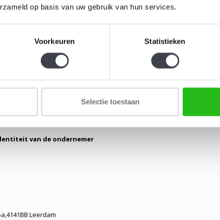
erzameld op basis van uw gebruik van hun services.
e:
een overeenkomst op afstand met betrekking tot een reeks van product
espreid;
Voorkeuren
Statistieken
evensdrager:
elk middel dat de consument of ondernemer in staat stelt om 
ekomstige raadpleging en ongewijzigde reproductie van de opgeslagen in
Selectie toestaan
Identiteit van de ondernemer
5a,4141BB Leerdam