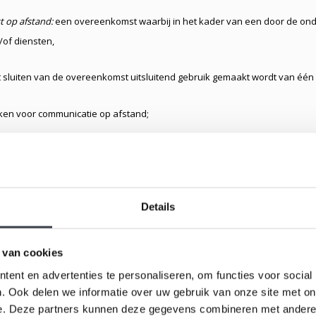
 op afstand:
een overeenkomst waarbij in het kader van een door de on
of diensten,
t sluiten van de overeenkomst uitsluitend gebruik gemaakt wordt van één 
ken voor communicatie op afstand;
 communicatie op afstand:
middel dat kan worden gebruikt voor het sluite
eenkomst, zonder dat consument en ondernemer gelijktijdig in dezelfde 
Details
 termijn waarbinnen de consument gebruik kan maken van zijn herroepin
 van cookies
echt:
de mogelijkheid voor de consument om binnen de bedenktijd af te z
ent en advertenties te personaliseren, om functies voor social
. Ook delen we informatie over uw gebruik van onze site met on
dag;
e. Deze partners kunnen deze gegevens combineren met andere i