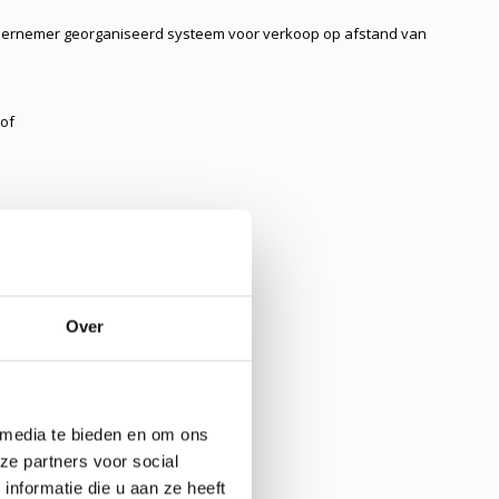
dernemer georganiseerd systeem voor verkoop op afstand van
of
n
ruimte zijn samengekomen;
Over
gsrecht;
ien van de overeenkomst op afstand;
 media te bieden en om ons
ze partners voor social
nformatie die u aan ze heeft