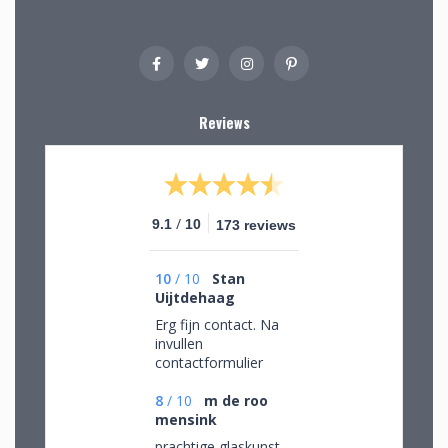
Reviews
/
9.1
10
173 reviews
10
/
10
Stan
Uijtdehaag
Erg fijn contact. Na
invullen
contactformulier
gebeld en mijn
persoonlijke wensen
8
/
10
m de roo
besproken. Afspraak
mensink
gemaakt om in de
prachtige glaskunst