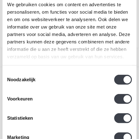
We gebruiken cookies om content en advertenties te
Kristallen hertje ontworpen
Kristallen Sculptuur Vos –
personaliseren, om functies voor social media te bieden
door Mats Jonasson.
Ontwerp van Mats Jonasson
en om ons websiteverkeer te analyseren. Ook delen we
€129,00
€139,00
informatie over uw gebruik van onze site met onze
partners voor social media, adverteren en analyse. Deze
partners kunnen deze gegevens combineren met andere
informatie die u aan ze heeft verstrekt of die ze hebben
verzameld op basis van uw gebruik van hun services.
Toestemmingsselectie
Noodzakelijk
Voorkeuren
Schrijf je in voor onze nieuwsbrief
Statistieken
Blijf up-to-date en ontvang 10% korting
Abonneer
Marketing