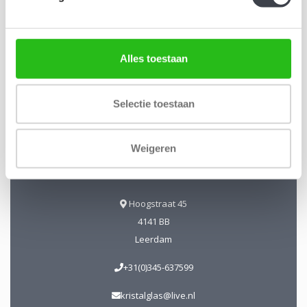
Alles toestaan
Kristal-Glas Leerdam
Selectie toestaan
Kristal-Glas is de online Glas & Kristalwinkel voor al uw
Leerdamse Glaskunst en Kristal. Daarnaast kunt u ons
bezoeken in onze galerie te Leerdam. U bent van harte
Weigeren
welkom! Geopend: Wo t/m Vrijdag 13-17 uur Zaterdag 10-17
uur.
Hoogstraat 45
4141 BB
Leerdam
+31(0)345-637599
kristalglas@live.nl