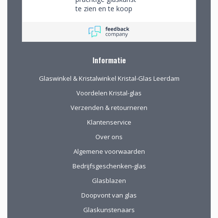
winkel de objecten te
te zien en te koop
bekijken en de
mogelijkheden
(uitgebreid graveren)
vorm te geven.
Informatie
Glaswinkel & Kristalwinkel Kristal-Glas Leerdam
Voordelen Kristal-glas
Verzenden & retourneren
Klantenservice
Over ons
Algemene voorwaarden
Bedrijfsgeschenken-glas
Glasblazen
Doopvont van glas
Glaskunstenaars