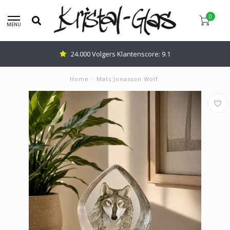
0
MENU
24.000 Volgers Klantenscore: 9.1
Home
/
Mats Jonasson Wolf