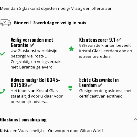
Meer dan 5 glaskunst objecten nodig? Vraag een offerte aan
Binnen 1-3 werkdagen veilig in huis
Veilig verzonden met
Klantenscore: 9.1 ✅
Garantie ✅
98% van de klanten beveelt
Uw Glaskunst wereldwijd
Kristal-Glas Leerdam aan en
bezorgd via PostNL.
is zeer tevreden....
Zorgvuldig en veilig verpakt
met Garantie geleverd!
Advies nodig: Bel 0345-
Echte Glaswinkel in
637599 ✅
Leerdam ✅
Het team van Kristal-Glas
Gesigneerde glaskunst, met
staat altijd voor u klaar voor
certificaat van echtheid....
persoonlijk advies...
Glaskunst omschrijving
Kristallen Vaas Limelight - Ontworpen door Göran Wärff