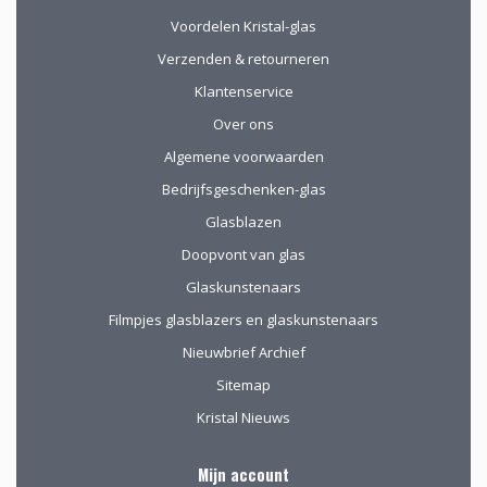
van ver kwamen
werd de aangeboden
Voordelen Kristal-glas
kop koffie zeer
Verzenden & retourneren
gewaardeerd.
Klantenservice
Over ons
Algemene voorwaarden
Bedrijfsgeschenken-glas
Glasblazen
Doopvont van glas
Glaskunstenaars
Filmpjes glasblazers en glaskunstenaars
Nieuwbrief Archief
Sitemap
Kristal Nieuws
Mijn account