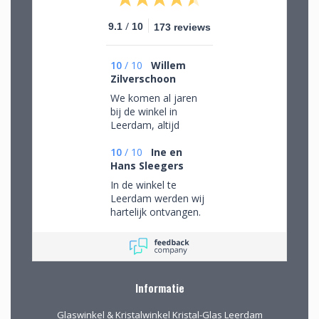
/
9.1
10
173 reviews
10
/
10
Willem
Zilverschoon
We komen al jaren
bij de winkel in
Leerdam, altijd
mooie objecten
waar we een aantal
10
/
10
Ine en
van gekocht hebben.
Hans Sleegers
Na onze verhuizing
In de winkel te
naar Drenthe voor
Leerdam werden wij
het eerst via de site
hartelijk ontvangen.
gekocht. De website
Wij mochten rustig
geeft prima
rondkijken om alle
informatie, de
aanwezige pracht te
verpakking voor
bewonderen en
verzending van het
mede op advies tot
kwetsbare glas is
Informatie
de juiste keuzes te
uitstekend!
komen. Omdat we
Glaswinkel & Kristalwinkel Kristal-Glas Leerdam