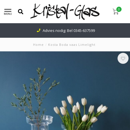
0
MENU
Advies nodig: Bel
0345-637599
Home
/
Kosta Boda vaas Limelight