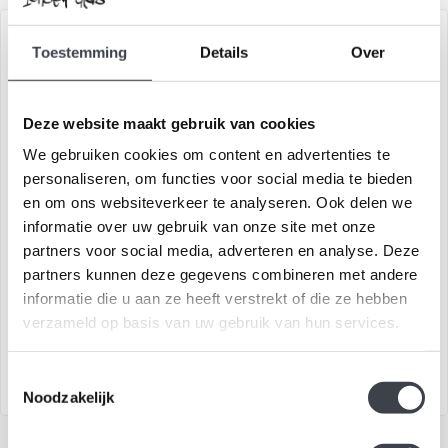
AANBIEDING
Toestemming
Details
Over
Deze website maakt gebruik van cookies
We gebruiken cookies om content en advertenties te
personaliseren, om functies voor social media te bieden
en om ons websiteverkeer te analyseren. Ook delen we
informatie over uw gebruik van onze site met onze
Kristal vaas Squeeze
Kosta Boda vaas Crackle -
partners voor social media, adverteren en analyse. Deze
blauw
partners kunnen deze gegevens combineren met andere
Prachtig handgemaakte
Unieke Kosta Boda vaas
informatie die u aan ze heeft verstrekt of die ze hebben
kristallen vaas Squeeze
Crackle handgemaakt van
verzameld op basis van uw gebruik van hun services.
zuiver kristal..
€109,00
€349,00
€129,00
Toestemmingsselectie
Noodzakelijk