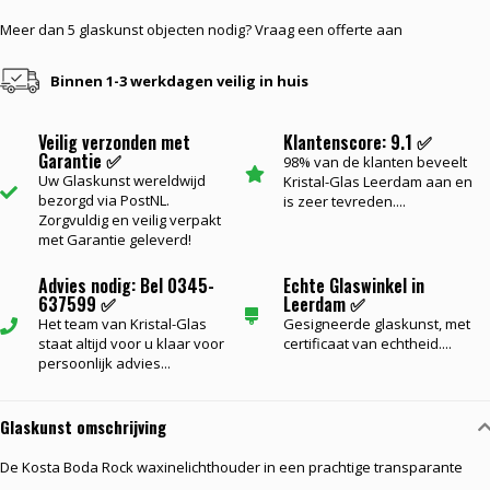
Meer dan 5 glaskunst objecten nodig? Vraag een offerte aan
Binnen 1-3 werkdagen veilig in huis
Veilig verzonden met
Klantenscore: 9.1 ✅
Garantie ✅
98% van de klanten beveelt
Uw Glaskunst wereldwijd
Kristal-Glas Leerdam aan en
bezorgd via PostNL.
is zeer tevreden....
Zorgvuldig en veilig verpakt
met Garantie geleverd!
Advies nodig: Bel 0345-
Echte Glaswinkel in
637599 ✅
Leerdam ✅
Het team van Kristal-Glas
Gesigneerde glaskunst, met
staat altijd voor u klaar voor
certificaat van echtheid....
persoonlijk advies...
Glaskunst omschrijving
De Kosta Boda Rock waxinelichthouder in een prachtige transparante