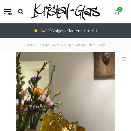
0
MENU
24.000 Volgers Klantenscore: 9.1
Home
/
Kosta Boda waxinelichthouder Rock