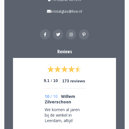
kristalglas@live.nl
Reviews
/
9.1
10
173 reviews
10
/
10
Willem
Zilverschoon
We komen al jaren
bij de winkel in
Leerdam, altijd
mooie objecten