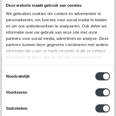
Deze website maakt gebruik van cookies
Kosta Boda Set Snowballs
We gebruiken cookies om content en advertenties te
personaliseren, om functies voor social media te bieden
Tijdloze Kosta Boda
en om ons websiteverkeer te analyseren. Ook delen we
waxinelichthouders
informatie over uw gebruik van onze site met onze
'Snowballs' van zuiver
€89,00
€103,00
kristal...
partners voor social media, adverteren en analyse. Deze
partners kunnen deze gegevens combineren met andere
informatie die u aan ze heeft verstrekt of die ze hebben
verzameld op basis van uw gebruik van hun services.
Toestemmingsselectie
Noodzakelijk
Voorkeuren
Schrijf je in voor onze nieuwsbrief
Statistieken
Blijf up-to-date en ontvang 10% korting