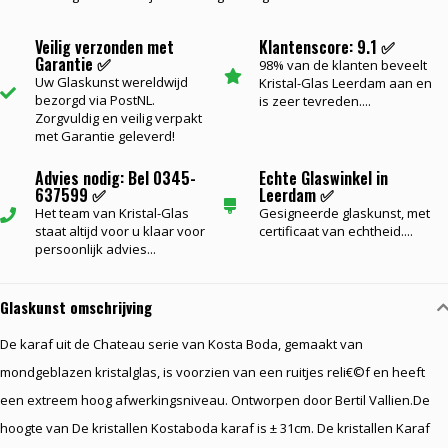
Veilig verzonden met
Klantenscore: 9.1 ✅
Garantie ✅
98% van de klanten beveelt
Uw Glaskunst wereldwijd
Kristal-Glas Leerdam aan en
bezorgd via PostNL.
is zeer tevreden....
Zorgvuldig en veilig verpakt
met Garantie geleverd!
Advies nodig: Bel 0345-
Echte Glaswinkel in
637599 ✅
Leerdam ✅
Het team van Kristal-Glas
Gesigneerde glaskunst, met
staat altijd voor u klaar voor
certificaat van echtheid....
persoonlijk advies...
Glaskunst omschrijving
De karaf uit de Chateau serie van Kosta Boda, gemaakt van
mondgeblazen kristalglas, is voorzien van een ruitjes reli€©f en heeft
een extreem hoog afwerkingsniveau. Ontworpen door Bertil Vallien.De
hoogte van De kristallen Kostaboda karaf is ± 31cm. De kristallen Karaf