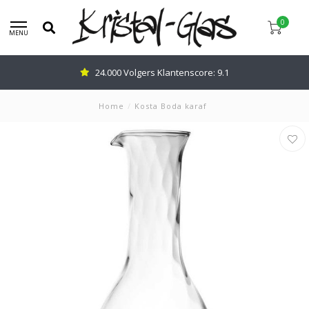
0
MENU
24.000 Volgers Klantenscore: 9.1
Home
/
Kosta Boda karaf