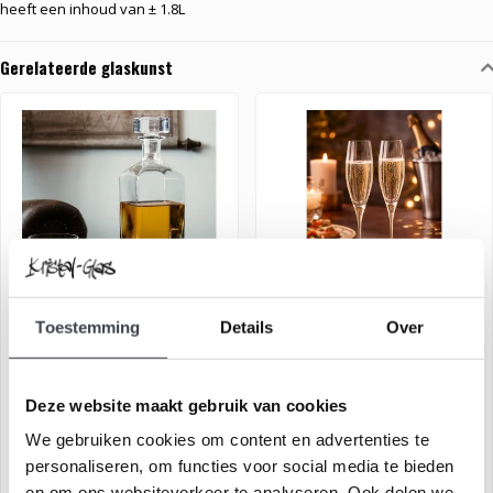
heeft een inhoud van ± 1.8L
Gerelateerde glaskunst
Toestemming
Details
Over
Whisky karaf met 2 whisky
Orrefors champagneglas
glazen
Intermezzo Gold
€169,00
€129,00
€249,00
€149,00
Deze website maakt gebruik van cookies
Stijlvolle whisky set in luxe
Champagneglas uit de
We gebruiken cookies om content en advertenties te
geschenkverpakking
Intermezzo serie van
personaliseren, om functies voor social media te bieden
Orrefors.
en om ons websiteverkeer te analyseren. Ook delen we