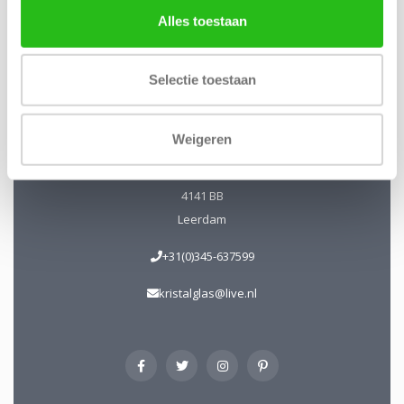
Kristal-Glas Leerdam
Alles toestaan
Kristal-Glas is de online Glas & Kristalwinkel voor al uw
Leerdamse Glaskunst en Kristal. Daarnaast kunt u ons
Selectie toestaan
bezoeken in onze galerie te Leerdam. U bent van harte
welkom! Geopend: Wo t/m Vrijdag 13-17 uur Zaterdag 10-17
uur.
Weigeren
Hoogstraat 45
4141 BB
Leerdam
+31(0)345-637599
kristalglas@live.nl